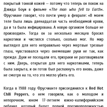
покрытый тонкой кожей — потому что теперь он похож на
Дэвида Боуи в фильме «
The man who fell to Earth
«.
Фрусчиане говорит, что почти умер в феврале: «В моем
теле была лишь двенадцатая часть необходимой крови,
да и та была инфицирована. А новую организм больше не
производил». Тогда он за несколько месяцев бросил
наркотики и чистился столько, сколько мог. Но мир
выглядел для него неправильно через мертвые трезвые
глаза, чувствовался через онемевшие руки не так, как
прежде. Духи не посещали его, призраки не разговаривали
с ним. Дверь, открытая для него наркотиками, теперь
была закрыта, и он готов был распахнуть его вновь, даже
не смотря на то, что это могло убить его.
Когда в 1988 году Фрусчианте присоединился к
Red Hot
Chili Peppers
, о нем говорили, как о молодом и
непорочном, юном 17-летнем южно-калифорнийском
ребенке, который будет полной противоположностью