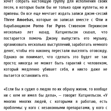
хочет собрать настоящую группу для исполнения своих
песен, в которых были бы не только одни куплеты, но и
припевы. Он все еще мечтает издать записи джэм-сессий
Three Amoebas
, которые он записал вместе с Фли и
барабанщиком
Porno for Pyros
Стивеном Перкинсом
несколько лет назад. Катцнельсон сказал, что
постарается помочь Джону выпустить его музыку,
организовать несколько выступлений, заработать немного
денег, чтобы его наконец перестали выселять отовсюду.
Однако он понимает, что сделать это будет не так
просто; никогда не может быть гарантий с человеком,
который медленно убивает себя, и никто даже не
пытается остановить его.
«Если бы я судил о людях по их образу жизни, то вообще
ни с кем не имел бы дела», — говорит Катцнельсон. «У
многих многих людей, с которыми я работаю, есть
проблемы: у кого с незаконными препаратами, у кого с