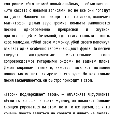
контролем. «Это не мой новый альбом», — объясняет он.
«Это кассета с новыми записями, но не все они попадут
на диск». Наконец, он находит то, что искал, включает
магнитофон, делая звук громче; комната заполняется
песней одновременно прекрасной и жуткой,
притягивающей и безумной, где стихи скользят сквозь
хаос мелодии. «Убей свою мамочку, убей своего папочку»,
взывает одна особенно запоминающаяся фраза. За песней
следует инструментал: мечтательное соло,
сопровождаемое гитарными рифами на заднем плане.
Джон закрывает глаза и, кажется, засыпает, позволяя
полностью истлеть сигарете в его руке. Но как только
песня заканчивается, он быстро приходит в себя.
«Героин подчеркивает тебя», — объясняет Фрусчианте.
«Если ты хочешь написать музыку, он помогает больше
сконцентрироваться на этом, но в то же время, если ты
хочешь просто валяться на кровати и ничего не делать,