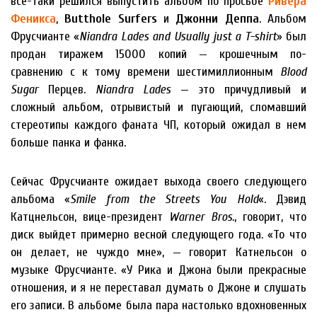
все-таки решился выпустить альбом по просьбе
Ривера
Феникса
,
Butthole Surfers
и
Джонни Деппа
. Альбом
Фрусчианте «
Niandra Lades and Usually just a T-shirt
» был
продан тиражем 15000 копий — крошечным по-
сравнению с к тому времени шестимиллионным
Blood
Sugаr
Перцев.
Niandra Lades
— это причудливый и
сложный альбом, отрывистый и пугающий, сломавший
стереотипы каждого фаната ЧП, который ожидал в нем
больше панка и фанка.
Сейчас Фрусчианте ожидает выхода своего следующего
альбома «
Smile from the Streets You Hold
«. Дэвид
Катцнельсон, вице-президент
Warner Bros.
, говорит, что
диск выйдет примерно весной следующего года. «То что
он делает, не чуждо мне», — говорит Катнельсон о
музыке Фрусчианте. «У Рика и Джона были прекрасные
отношения, и я не переставал думать о Джоне и слушать
его записи. В альбоме была пара настолько вдохновенных