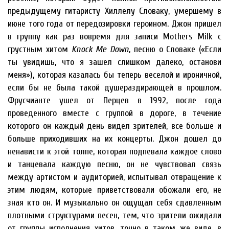
предыдущему гитаристу Хиллелу Словаку, умершему в
июне того года от передозировки героином. Джон пришел
в группу как раз вовремя для записи Mothers Milk с
грустным хитом
Knock Me Down
, песню о Словаке («Если
ты увидишь, что я зашел слишком далеко, останови
меня»), которая казалась бы теперь веселой и ироничной,
если бы не была такой душераздирающей в прошлом.
Фрусчианте ушел от Перцев в 1992, после года
проведенного вместе с группой в дороге, в течение
которого он каждый день видел зрителей, все больше и
больше приходивших на их концерты. Джон дошел до
ненависти к этой толпе, которая подпевала каждое слово
и танцевала каждую песню, он не чувствовал связь
между артистом и аудиторией, испытывал отвращение к
этим людям, которые приветствовали обожали его, не
зная кто он. И музыкально он ощущал себя сдавленным
плотными структурами песен, тем, что зрители ожидали
от группы исполнения хитов, точно в таком же виде, в