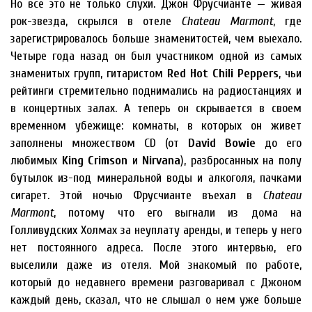
Но все это не только слухи. Джон Фрусчианте — живая
рок-звезда, скрылся в отеле
Chateau Marmont
, где
зарегистрировалось больше знаменитостей, чем выехало.
Четыре года назад он был участником одной из самых
знаменитых групп, гитаристом
Red Hot Chili Peppers
, чьи
рейтинги стремительно поднимались на радиостанциях и
в концертных залах. А теперь он скрывается в своем
временном убежище: комнаты, в которых он живет
заполнены множеством CD (от
David Bowie
до его
любимых
King Crimson
и
Nirvana
), разбросанных на полу
бутылок из-под минеральной воды и алкоголя, пачками
сигарет. Этой ночью Фрусчианте въехал в
Chateau
Marmont
, потому что его выгнали из дома на
Голливудских Холмах за неуплату аренды, и теперь у него
нет постоянного адреса. После этого интервью, его
выселили даже из отеля. Мой знакомый по работе,
который до недавнего времени разговаривал с Джоном
каждый день, сказал, что не слышал о нем уже больше