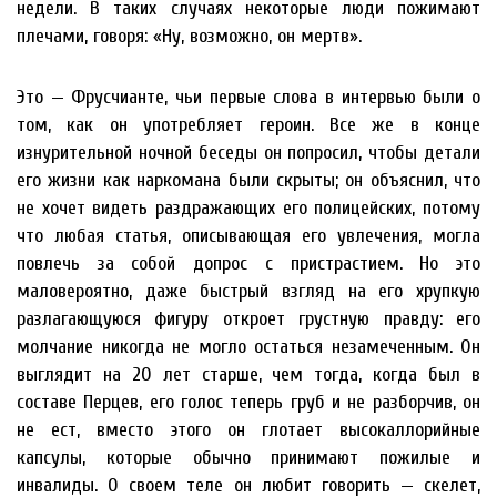
недели. В таких случаях некоторые люди пожимают
плечами, говоря: «Ну, возможно, он мертв».
Это — Фрусчианте, чьи первые слова в интервью были о
том, как он употребляет героин. Все же в конце
изнурительной ночной беседы он попросил, чтобы детали
его жизни как наркомана были скрыты; он объяснил, что
не хочет видеть раздражающих его полицейских, потому
что любая статья, описывающая его увлечения, могла
повлечь за собой допрос с пристрастием. Но это
маловероятно, даже быстрый взгляд на его хрупкую
разлагающуюся фигуру откроет грустную правду: его
молчание никогда не могло остаться незамеченным. Он
выглядит на 20 лет старше, чем тогда, когда был в
составе Перцев, его голос теперь груб и не разборчив, он
не ест, вместо этого он глотает высокаллорийные
капсулы, которые обычно принимают пожилые и
инвалиды. О своем теле он любит говорить — скелет,