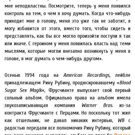
мне неподвластны. Посмотрите, теперь у меня появился
контроль на тем, о чем я хочу думать. Когда что-нибудь
приходит мне в голову, меня это уже так не заботит, я
могу избавится от этого, вместо того, чтобы сидеть и
представлять, как бы все могло произойти поступи я так
или иначе. С героином у меня появилась власть над теми
мыслями, которые могли внезапно возникнуть у меня в
голове, я мог думать о чем-нибудь другом».
Осенью 1994 года на
American Recordings
, лейбле
принадлежащем Рику Рубину, продюсировавшему «
Blood
Sugar Sex Magik
«, Фрусчианте выпускает свой первый
сольный альбом. Официально права на альбом имела
звукозаписывающая компания
Warner Bros
. из-за
контракта Фрусчианте с Перцами. Но поскольку тот жил
как отшельник, не давал никаких интервью,
WB
с
радостью передали все полномочия Рику Рубину, который