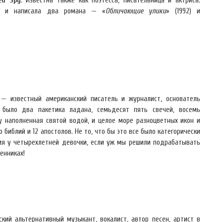
ed Spy
. Известна также как поэтесса, писательница и актриса:
ах и написала два романа — «
Обличающие улики
» (1992) и
— известный американский писатель и журналист, основатель
с было два пакетика ладана, семьдесят пять свечей, восемь
у наполненная святой водой, и целое море разноцветных икон и
о библий и 12 апостолов. Не то, что бы это все было категорически
я у четырехлетней девочки, если уж мы решили подрабатывать
енниках!
ий альтернативный музыкант, вокалист, автор песен, артист в