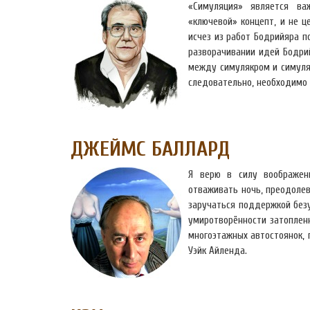
«Симуляция» является в
«ключевой» концепт, и не ц
исчез из работ Бодрийяра п
разворачивании идей Бодри
между симулякром и симуляц
следовательно, необходимо 
ДЖЕЙМС БАЛЛАРД
Я верю в силу воображен
отваживать ночь, преодолев
заручаться поддержкой безу
умиротворённости затопленн
многоэтажных автостоянок, 
Уэйк Айленда.