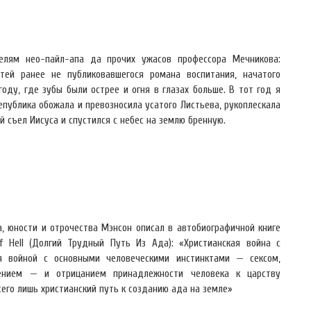
елям нео-пайл-апа да прочих ужасов профессора Мечникова:
тей ранее не публиковавшегося романа воспитания, начатого
оду, где зубы были острее и огня в глазах больше. В тот год я
епублика обожала и превозносила усатого Листьева, рукоплескала
й съел Иисуса и спустился с небес на землю бренную.
, юности и отрочества Мэнсон описал в автобиографичной книге
f Hell (Долгий Трудный Путь Из Ада): «Христианская война с
я войной с основными человеческими инстинктами — сексом,
рением — и отрицанием принадлежности человека к царству
сего лишь христианский путь к созданию ада на земле»