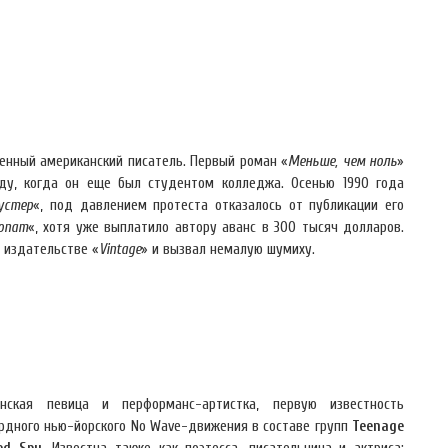
нный американский писатель. Первый роман «
Меньше, чем ноль
»
оду, когда он еще был студентом колледжа. Осенью 1990 года
устер
«, под давлением протеста отказалось от публикации его
опат
«, хотя уже выплатило автору аванс в 300 тысяч долларов.
в издательстве «
Vintage
» и вызвал немалую шумиху.
кая певица и перформанс-артистка, первую известность
рдного нью-йорского No Wave-движения в составе групп
Teenage