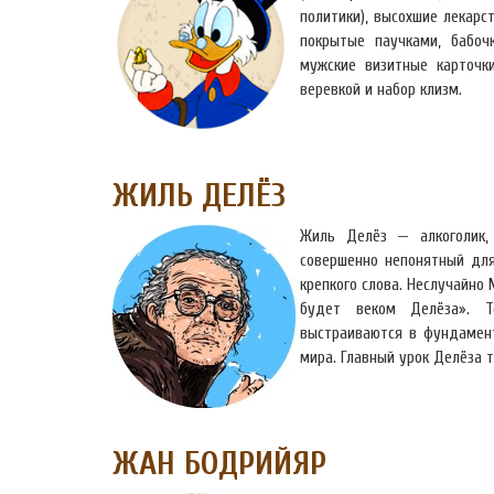
политики), высохшие лекарс
покрытые паучками, бабоч
мужские визитные карточки
веревкой и набор клизм.
ЖИЛЬ ДЕЛЁЗ
Жиль Делёз — алкоголик,
совершенно непонятный для
крепкого слова. Неслучайно 
будет веком Делёза». Т
выстраиваются в фундамент
мира. Главный урок Делёза т
ЖАН БОДРИЙЯР