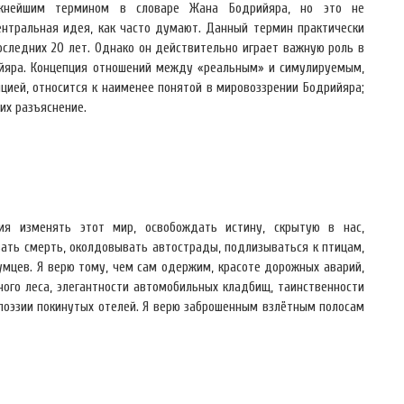
ажнейшим термином в словаре Жана Бодрийяра, но это не
ентральная идея, как часто думают. Данный термин практически
оследних 20 лет. Однако он действительно играет важную роль в
йяра. Концепция отношений между «реальным» и симулируемым,
ией, относится к наименее понятой в мировоззрении Бодрийяра;
их разъяснение.
ия изменять этот мир, освобождать истину, скрытую в нас,
ать смерть, околдовывать автострады, подлизываться к птицам,
мцев. Я верю тому, чем сам одержим, красоте дорожных аварий,
ого леса, элегантности автомобильных кладбищ, таинственности
поэзии покинутых отелей. Я верю заброшенным взлётным полосам