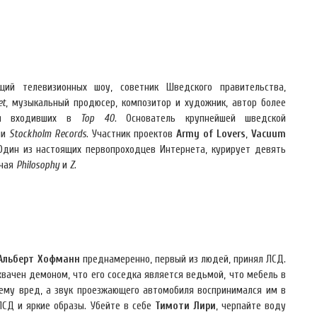
щий телевизионных шоу, советник Шведского правительства,
et
, музыкальный продюсер, композитор и художник, автор более
мя входивших в
Тор 40
. Основатель крупнейшей шведской
ии
Stockholm Records
. Участник проектов
Army of Lovers
,
Vacuum
 Один из настоящих первопроходцев Интернета, курирует девять
ючая
Philosophy
и
Z
.
Альберт Хофманн
преднамеренно, первый из людей, принял ЛСД.
хвачен демоном, что его соседка является ведьмой, что мебель в
ему вред, а звук проезжающего автомобиля воспринимался им в
ЛСД и яркие образы. Убейте в себе
Тимоти Лири
, черпайте воду