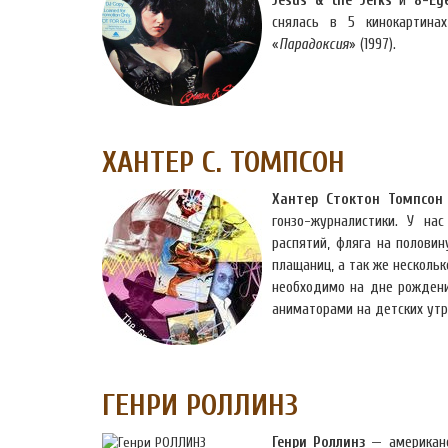
Jesus & the Jerks
и
8-Ey
снялась в 5 кинокартин
«
Парадоксия
» (1997).
ХАНТЕР С. ТОМПСОН
Хантер Стоктон Томпсон
гонзо-журналистики. У на
распятий, фляга на половин
плащаниц, а так же нескольк
необходимо на дне рождени
аниматорами на детских утр
ГЕНРИ РОЛЛИНЗ
Генри Роллинз
— американск