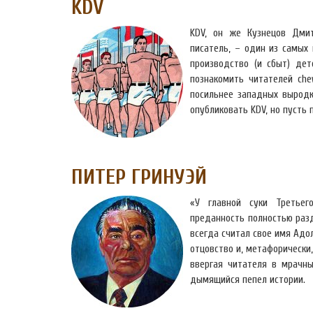
KDV
KDV, он же Кузнецов Дми
писатель, – один из самых
производство (и сбыт) дет
познакомить читателей che
посильнее западных выродк
опубликовать KDV, но пусть 
ПИТЕР ГРИНУЭЙ
«У главной суки Третьег
преданность полностью разд
всегда считал свое имя Адол
отцовство и, метафорически,
ввергая читателя в мрачн
дымящийся пепел истории.