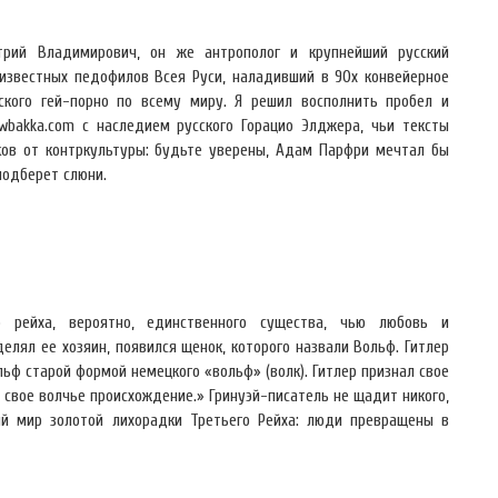
трий Владимирович, он же антрополог и крупнейший русский
 известных педофилов Всея Руси, наладивший в 90х конвейерное
ского гей-порно по всему миру. Я решил восполнить пробел и
wbakka.com с наследием русского Горацио Элджера, чьи тексты
ов от контркультуры: будьте уверены, Адам Парфри мечтал бы
подберет слюни.
о рейха, вероятно, единственного существа, чью любовь и
елял ее хозяин, появился щенок, которого назвали Вольф. Гитлер
ьф старой формой немецкого «вольф» (волк). Гитлер признал свое
 свое волчье происхождение.» Гринуэй-писатель не щадит никого,
ый мир золотой лихорадки Третьего Рейха: люди превращены в