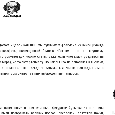
домом «Дело» РАНХиГС мы публикуем фрагмент из книги Дэвида
философия», посвященный Славою Жижеку — не то крупному
то рок-звездой можно стать, даже если «повезло» родиться на
мира), не то энтертейнеру. Но как бы кто не относился к Жижеку,
те немногие, кто сегодня занимается мыслепроизводством в
льники докуривают за ним выброшенные папиросы.
и, исписанные и неисписанные, фигурные бутылки из-под вина
TR
были изображать великих поэтов, писателей, деятелей науки,