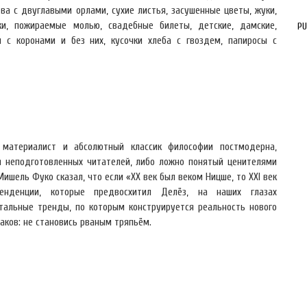
тва с двуглавыми орлами, сухие листья, засушенные цветы, жуки,
ки, пожираемые молью, свадебные билеты, детские, дамские,
PU
 с коронами и без них, кусочки хлеба с гвоздем, папиросы с
 материалист и абсолютный классик философии постмодерна,
 неподготовленных читателей, либо ложно понятый ценителями
Мишель Фуко сказал, что если «ХХ век был веком Ницше, то XXI век
енденции, которые предвосхитил Делёз, на наших глазах
альные тренды, по которым конструируется реальность нового
аков: не становись рваным тряпьём.