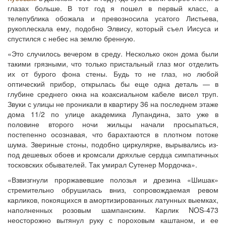
глазах больше. В тот год я пошел в первый класс, а
телепублика обожала и превозносила усатого Листьева,
рукоплескала ему, подобно Элвису, который съел Иисуса и
спустился с небес на землю бренную.
«Это случилось вечером в среду. Несколько окон дома были
такими грязными, что только пристальный глаз мог отделить
их от бурого фона стены. Будь то не глаз, но любой
оптический прибор, открылась бы еще одна деталь — в
глубине среднего окна на коаксиальном кабеле висел труп.
Звуки с улицы не проникали в квартиру 36 на последнем этаже
дома 11/2 по улице академика Лупандина, зато уже в
половине второго ночи жильцы начали просыпаться,
постепенно осознавая, что барахтаются в плотном потоке
шума. Звериные стоны, подобно циркулярке, вырывались из-
под дешевых обоев и кромсали дряхлые сердца симпатичных
тосковских обывателей. Так умирал Сутенер Мордочка».
«Взвизгнули проржавевшие полозья и дрезина «Шишак»
стремительно обрушилась вниз, сопровождаемая ревом
карликов, покоящихся в амортизированных латунных выемках,
наполненных розовым шампанским. Карлик NOS-473
неосторожно вытянул руку с пороховым каштаном, и ее