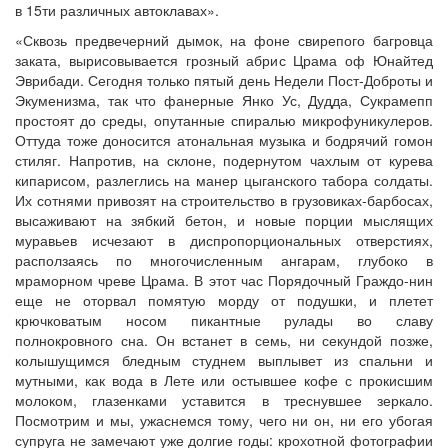
в 15ти различных автоклавах».
«Сквозь предвечерний дымок, на фоне свирепого багровца
заката, вырисовывается грозный абрис Црама оф Юнайтед
Эврибади. Сегодня только пятый день Недели Пост-Доброты и
Экуменизма, так что фанерные Янко Ус, Дудда, Сукрамепп
простоят до среды, опутанные спиралью микрофуникулеров.
Оттуда тоже доносится атональная музыка и бодрячий гомон
стиляг. Напротив, на склоне, подернутом чахлым от курева
кипарисом, разлеглись на манер цыганского табора солдаты.
Их сотнями привозят на строительство в грузовиках-барбосах,
высаживают на зябкий бетон, и новые порции мыслящих
муравьев исчезают в диспропорциональных отверстиях,
расползаясь по многочисленным ангарам, глубоко в
мраморном чреве Црама. В этот час Порядочный Граждо-нин
еще не оторвал помятую морду от подушки, и плетет
крючковатым носом пикантные рулады во славу
полнокровного сна. Он встанет в семь, ни секундой позже,
колышущимся бледным студнем выплывет из спальни и
мутными, как вода в Лете или остывшее кофе с прокисшим
молоком, глазенками уставится в треснувшее зеркало.
Посмотрим и мы, ужаснемся тому, чего ни он, ни его убогая
супруга не замечают уже долгие годы: крохотной фотографии