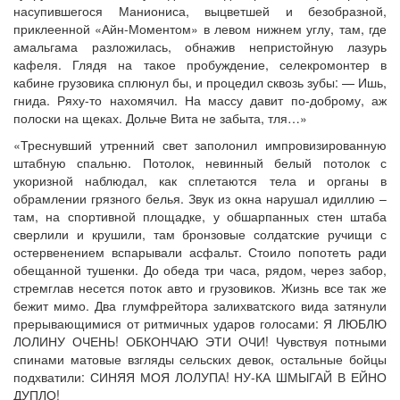
насупившегося Маниониса, выцветшей и безобразной,
приклеенной «Айн-Моментом» в левом нижнем углу, там, где
амальгама разложилась, обнажив непристойную лазурь
кафеля. Глядя на такое пробуждение, селекромонтер в
кабине грузовика сплюнул бы, и процедил сквозь зубы: — Ишь,
гнида. Ряху-то нахомячил. На массу давит по-доброму, аж
полоски на щеках. Дольче Вита не забыта, тля…»
«Треснувший утренний свет заполонил импровизированную
штабную спальню. Потолок, невинный белый потолок с
укоризной наблюдал, как сплетаются тела и органы в
обрамлении грязного белья. Звук из окна нарушал идиллию –
там, на спортивной площадке, у обшарпанных стен штаба
сверлили и крушили, там бронзовые солдатские ручищи с
остервенением вспарывали асфальт. Стоило попотеть ради
обещанной тушенки. До обеда три часа, рядом, через забор,
стремглав несется поток авто и грузовиков. Жизнь все так же
бежит мимо. Два глумфрейтора залихватского вида затянули
прерывающимися от ритмичных ударов голосами: Я ЛЮБЛЮ
ЛОЛИНУ ОЧЕНЬ! ОБКОНЧАЮ ЭТИ ОЧИ! Чувствуя потными
спинами матовые взгляды сельских девок, остальные бойцы
подхватили: СИНЯЯ МОЯ ЛОЛУПА! НУ-КА ШМЫГАЙ В ЕЙНО
ДУПЛО!