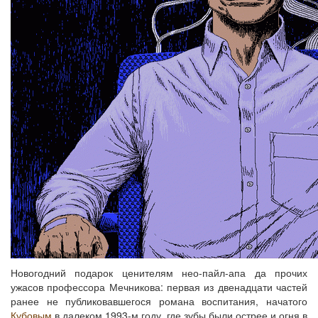
Новогодний подарок ценителям нео-пайл-апа да прочих
ужасов профессора Мечникова: первая из двенадцати частей
ранее не публиковавшегося романа воспитания, начатого
Кубовым
в далеком 1993-м году, где зубы были острее и огня в