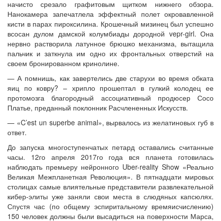
начисто срезало графитовым щитком нижнего обзора.
Нанокамера запечатлела эффектный полет окровавленной
кисти в парах пироксилина. Крошечный мизинец был успешно
всосан дулом дамской колумбиады дородной vepr-girl. Она
нервно растворила латунное брюшко механизма, вытащила
пальчик и заткнула им одно их фронтальных отверстий на
своем бронированном кринолине.
— А помнишь, как завертелись две старухи во время обката
яиц по ковру? – хрипло прошептал в гулкий колодец ее
протомозга благородный ассоциативный продюсер Сосо
Платье, преданный поклонник Расчлененных Искусств.
— «C’est un superbe animal», вырвалось из желатиновых губ в
ответ.
До запуска многоступенчатых петард оставались считанные
часы. 12го апреля 2017го года вся планета готовилась
наблюдать премьеру нейронного Uber-reality Show «Реально
Великая Межпланетная Революция». В пятнадцати мировых
столицах самые влиятельные представители развлекательной
кибер-элиты уже заняли свои места в слюдяных капсюлях.
Спустя час (по общему эспиритальному времяисчислению)
150 человек должны были высадиться на поверхности Марса,