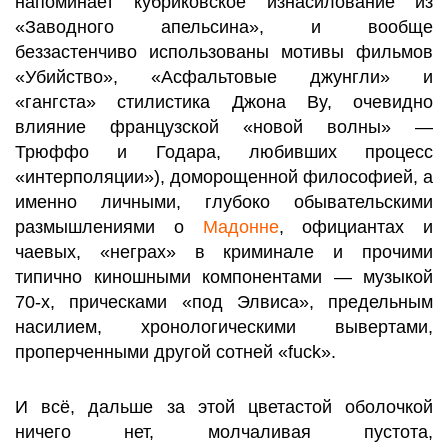
напоминает кубриковское изнасилование из
«Заводного апельсина», и вообще
беззастенчиво использованы мотивы фильмов
«Убийство», «Асфальтовые джунгли» и
«гангста» стилистика Джона By, очевидно
влияние французской «новой волны» —
Трюффо и Годара, любивших процесс
«интерполяции»), доморощенной философией, а
именно личными, глубоко обывательскими
размышлениями о
Мадонне
, официантах и
чаевых, «неграх» в криминале и прочими
типично киношными компонентами — музыкой
70-х, прическами «под Элвиса», предельным
насилием, хронологическими вывертами,
проперченными другой сотней «fuck».
И всё, дальше за этой цветастой оболочкой
ничего нет, молчаливая пустота,