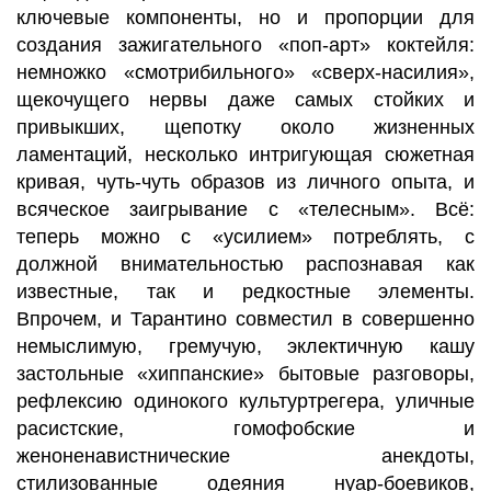
ключевые компоненты, но и пропорции для
создания зажигательного «поп-арт» коктейля:
немножко «смотрибильного» «сверх-насилия»,
щекочущего нервы даже самых стойких и
привыкших, щепотку около жизненных
ламентаций, несколько интригующая сюжетная
кривая, чуть-чуть образов из личного опыта, и
всяческое заигрывание с «телесным». Всё:
теперь можно с «усилием» потреблять, с
должной внимательностью распознавая как
известные, так и редкостные элементы.
Впрочем, и Тарантино совместил в совершенно
немыслимую, гремучую, эклектичную кашу
застольные «хиппанские» бытовые разговоры,
рефлексию одинокого культуртрегера, уличные
расистские, гомофобские и
женоненавистнические анекдоты,
стилизованные одеяния нуар-боевиков,