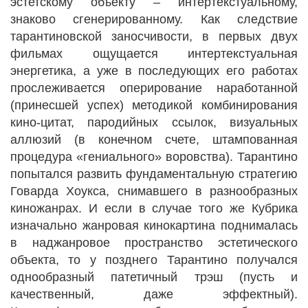
эстетскому объекту – интертекстуальному,
знаково сгенерированному. Как следствие
тарантиновской заносчивости, в первых двух
фильмах ощущается интертекстуальная
энергетика, а уже в последующих его работах
прослеживается оперирование наработанной
(принесшей успех) методикой комбинирования
кино-цитат, пародийных ссылок, визуальных
аллюзий (в конечном счете, штампованная
процедура «гениального» воровства). Тарантино
попытался развить фундаментальную стратегию
Говарда Хоукса, снимавшего в разнообразных
киножанрах. И если в случае того же Кубрика
изначально жанровая кинокартина поднималась
в наджанровое пространство эстетического
объекта, то у позднего Тарантино получался
однообразный патетичный трэш (пусть и
качественный, даже эффектный).