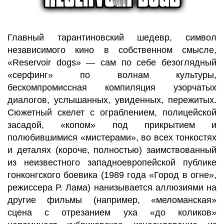
Главный тарантиновский шедевр, символ
независимого кино в собственном смысле,
«Reservoir dogs» — сам по себе безоглядный
«серфинг» по волнам культуры,
бескомпромиссная компиляция узорчатых
диалогов, услышанных, увиденных, пережитых.
Сюжетный скелет с ограблением, полицейской
засадой, «копом» под прикрытием и
полюбившимися «мистерами», во всех тонкостях
и деталях (короче, полностью) заимствованный
из неизвестного западноевропейской публике
гонконгского боевика (1989 года «Город в огне»,
режиссера Р. Лама) нанизывается аллюзиями на
другие фильмы (например, «меломанская»
сцена с отрезанием уха «до коликов»