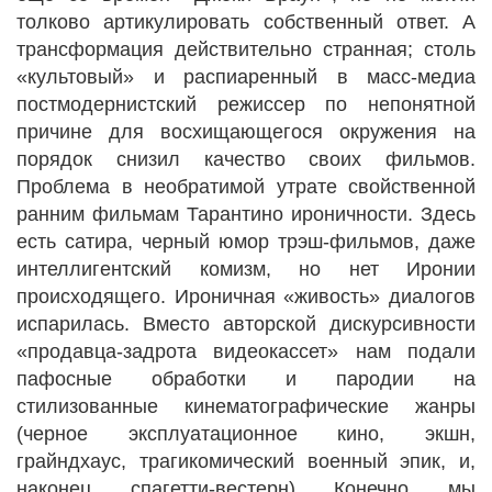
толково артикулировать собственный ответ. А
трансформация действительно странная; столь
«культовый» и распиаренный в масс-медиа
постмодернистский режиссер по непонятной
причине для восхищающегося окружения на
порядок снизил качество своих фильмов.
Проблема в необратимой утрате свойственной
ранним фильмам Тарантино ироничности. Здесь
есть сатира, черный юмор трэш-фильмов, даже
интеллигентский комизм, но нет Иронии
происходящего. Ироничная «живость» диалогов
испарилась. Вместо авторской дискурсивности
«продавца-задрота видеокассет» нам подали
пафосные обработки и пародии на
стилизованные кинематографические жанры
(черное эксплуатационное кино, экшн,
грайндхаус, трагикомический военный эпик, и,
наконец, спагетти-вестерн). Конечно, мы