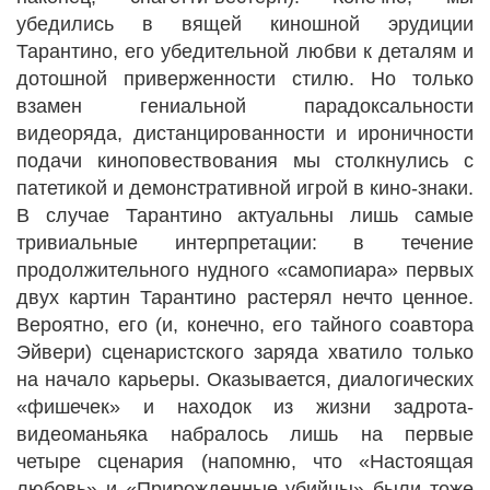
убедились в вящей киношной эрудиции
Тарантино, его убедительной любви к деталям и
дотошной приверженности стилю. Но только
взамен гениальной парадоксальности
видеоряда, дистанцированности и ироничности
подачи киноповествования мы столкнулись с
патетикой и демонстративной игрой в кино-знаки.
В случае Тарантино актуальны лишь самые
тривиальные интерпретации: в течение
продолжительного нудного «самопиара» первых
двух картин Тарантино растерял нечто ценное.
Вероятно, его (и, конечно, его тайного соавтора
Эйвери) сценаристского заряда хватило только
на начало карьеры. Оказывается, диалогических
«фишечек» и находок из жизни задрота-
видеоманьяка набралось лишь на первые
четыре сценария (напомню, что «Настоящая
любовь» и «Прирожденные убийцы» были тоже