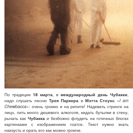
По традиции
18 марта
, в
международный день Чубакки
,
надо слушать песню
Трея Паркера
и
Мэтта Стоун
а «
I am
Chewbacca
«: очень громко и на рипите! Надевать стринги на
лицо, пить много дешевого алкоголя, кидать бутылки в стену,
рычать как
Чубакка
и безбожно флудить на готичных блогах
картинками с изображением гоатсе. Текст нужно знат
ь
наизусть и орать его как можно громче.