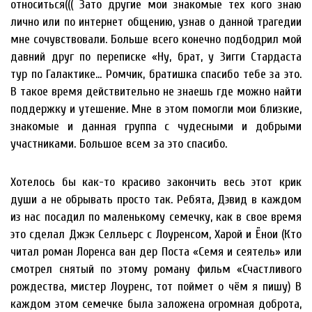
относиться((( Зато другие мои знакомые тех кого знаю
лично или по интернет общению, узнав о данной трагедии
мне сочувствовали. Больше всего конечно подбодрил мой
давний друг по переписке «Ну, брат, у Зигги Стардаста
тур по Галактике… Ромчик, братишка спасибо тебе за это.
В такое время действительно не знаешь где можно найти
поддержку и утешение. Мне в этом помогли мои близкие,
знакомые и данная группа с чудесными и добрыми
участниками. Большое всем за это спасибо.
Хотелось бы как-то красиво закончить весь этот крик
души а не обрывать просто так. Ребята, Дэвид в каждом
из нас посадил по маленькому семечку, как в свое время
это сделал Джэк Селльерс с Лоуренсом, Харой и Ёнои (Кто
читал роман Лоренса ван дер Поста «Семя и сеятель» или
смотрел снятый по этому роману фильм «Счастливого
рождества, мистер Лоуренс, тот поймет о чём я пишу) В
каждом этом семечке была заложена огромная доброта,