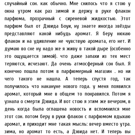
случайный сон. как обычно. Мне снилось что я стою у
окна утром как раз зимой и держу в руке флакон
парфюма, прозрачный с сиреневой жидкостью. Этот
парфюм был от Дэвида Боуи, ну знаете иногда звёзды
представляют какой нибудь аромат. Я беру нюхаю
флакон и на удивление не чувствую аромата, его нет. И
думаю во сне ну надо же я живу в такой дыре (особенно
это ощущается зимой). что даже запахи из тех мест
теряются, исчезают. Да очень атмосферный сон был. Я
конечно пошла потом в парфюмерный магазин . но ни
чего такого не нашла. А теперь спустя год, так
получилось что накануне нового года. у меня появился
аромат, который мне в общем то понравился. Потом я
узнала о смерти Дэвида. И вот стою я этим же вечером, в
день когда была оглашена новость и вспомнился мне
этот сон. потом беру в руки флакон с парфюмом вдыхаю
аромат, и приходит мне такая мысль: вечер вместо утра.
зима, но аромат то есть, а Дэвида нет. И теперь вы