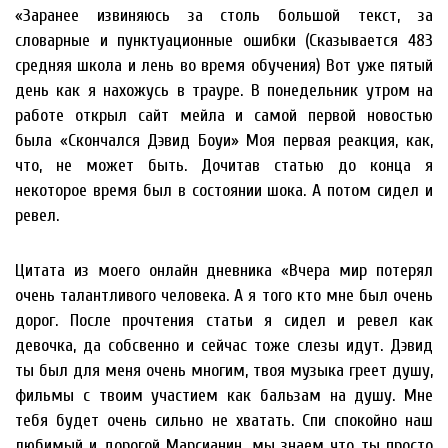
«Заранее извиняюсь за столь большой текст, за
словарные и пунктуационные ошибки (Сказывается 483
средняя школа и лень во время обучения) Вот уже пятый
день как я нахожусь в трауре. В понедельник утром на
работе открыл сайт мейла и самой первой новостью
была «Скончался Дэвид Боуи» Моя первая реакция, как,
что, не может быть. Дочитав статью до конца я
некоторое время был в состоянии шока. А потом сидел и
ревел.
Цитата из моего онлайн дневника «Вчера мир потерял
очень талантливого человека. А я того кто мне был очень
дорог. После прочтения статьи я сидел и ревел как
девочка, да собсвенно и сейчас тоже слезы идут. Дэвид
ты был для меня очень многим, твоя музыка греет душу,
фильмы с твоим участием как бальзам на душу. Мне
тебя будет очень сильно не хватать. Спи спокойно наш
любимый и дорогой Марсианин, мы знаем что ты просто