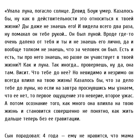
«Упала луна, погасло солнце. Девид Боуи умер. Казалось
бы, ну как в действительности это относиться к твоей
жизни? Ды даже не знаешь его! И видела всего два раза,
ну помахал он тебе рукой… Он был луной. Вроде где-то
очень далеко от тебя и ты и не знаешь его лично, да и
вообще толком не знаешь, что за человек он был. Есть и
есть, ты про него знаешь, но разве он учавствует в твоей
жизни?! Как и луна. Так иногда… проверяешь, ну да, она
там. Висит. Что тебе до нее? Но невидимо и незримо он
всегда влиял на твою жизнь! Казалось бы, что за дело
тебе до луны, но если на завтра проснувшись мы узнаем,
что ее нет, то первое ощущение это неверие, второе ужас.
А потом осознание того, как много она влияла на твою
жизнь и становится совершенно не понятно, как жить
дальше теперь без ее гравитации.
Сын порадовал: 4 года — ему не нравится, что мама