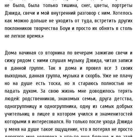
не было, была только тишина, снег, цветы, портреты
Дэвида, свечи и мой внутренний разговор с ним. Хотелось
как можно дольше не уходить от туда, встретить других
поклонников творчества Боуи и просто их обнять в столь
не легкое время.»
Дома начиная со вторника по вечерам зажигаю свечи и
сижу рядом с ними слушая музыку Дэвида, читая записи
в данной группе. Так я дома и провел все 3 своих
выходных, данная группа, музыка и скорбь. Уже не плачу
но на душе есть тоска, но я стараюсь полностью не
падать духом. За свою жизнь мне доводилось терять
людей: родственников, знакомых семьи, друга детства,
одногруппницу и одногруппника, одну из самых добрых
учительниц в лицее в котором учился и знаменитостей
которыми я интересовался. Но только после ухода Дэвида
у меня на душе такое ощущение, что я потерял не просто
дорогого мне человека а что-то еще больше и по этой