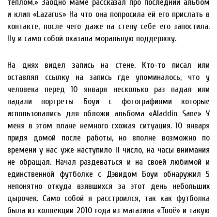
теплом.» Заодно маме рассказал про последний альбом
и клип «Lazarus» На что она попросила ей его прислать в
контакте, после чего даже на стену себе его запостила.
Ну и само собой оказала моральную поддержку.
На днях видел запись на стене. Кто-то писал или
оставлял ссылку на запись где упоминалось, что у
человека перед 10 января несколько раз падал или
падали портреты Боуи с фотографиями которые
использовались для обложи альбома «Aladdin Sane» У
меня в этом плане немного схожая ситуация. 10 января
придя домой после работы, но вполне возможно по
времени у нас уже наступило 11 число, на часы внимания
не обращал. Начал раздеваться и на своей любимой и
единственной футболке с Дэвидом Боуи обнаружил 5
непонятно откуда взявшихся за этот день небольших
дырочек. Само собой я расстроился, так как футболка
была из коллекции 2010 года из магазина «Твоё» и такую