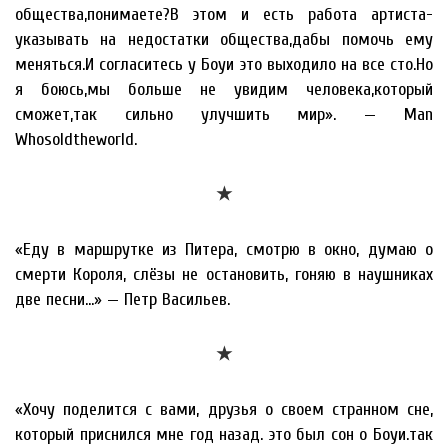
общества,понимаете?В этом и есть работа артиста-
указывать на недостатки общества,дабы помочь ему
меняться.И согласитесь у Боуи это выходило на все сто.Но
я боюсь,мы больше не увидим человека,который
сможет,так сильно улучшить мир». — Man
Whosoldtheworld.
★
«Еду в маршрутке из Питера, смотрю в окно, думаю о
смерти Короля, слёзы не остановить, гоняю в наушниках
две песни…» — Петр Васильев.
★
«Хочу поделится с вами, друзья о своем странном сне,
который приснился мне год назад. это был сон о Боуи.так