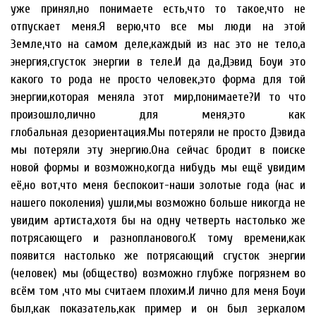
уже принял,но понимаете есть,что то такое,что не
отпускает меня.Я верю,что все мы люди на этой
Земле,что на самом деле,каждый из нас это не тело,а
энергия,сгусток энергии в теле.И да да,Дэвид Боуи это
какого то рода не просто человек,это форма для той
энергии,которая меняла этот мир,понимаете?И то что
произошло,лично для меня,это как
глобальная дезориентация.Мы потеряли не просто Дэвида
мы потеряли эту энергию.Она сейчас бродит в поиске
новой формы и возможно,когда нибудь мы ещё увидим
её,но вот,что меня беспокоит-наши золотые года (нас и
нашего поколения) ушли,мы возможно больше никогда не
увидим артиста,хотя бы на одну четверть настолько же
потрясающего и разнопланового.К тому времени,как
появится настолько же потрясающий сгусток энергии
(человек) мы (общество) возможно глубже погрязнем во
всём том ,что мы считаем плохим.И лично для меня Боуи
был,как показатель,как пример и он был зеркалом