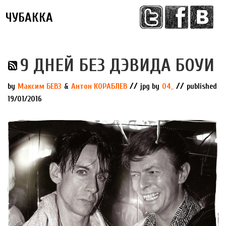
ЧУБАККА
Меню
9 ДНЕЙ БЕЗ ДЭВИДА БОУИ
//
//
by
Максим БЕВЗ
&
Антон КОРАБЛЕВ
jpg by
04_
published
19/01/2016