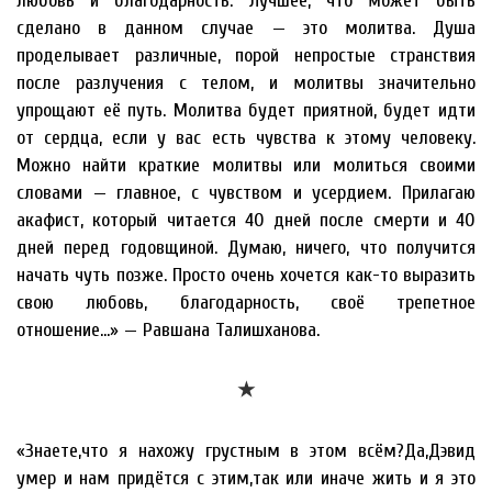
любовь и благодарность. Лучшее, что может быть
сделано в данном случае — это молитва. Душа
проделывает различные, порой непростые странствия
после разлучения с телом, и молитвы значительно
упрощают её путь. Молитва будет приятной, будет идти
от сердца, если у вас есть чувства к этому человеку.
Можно найти краткие молитвы или молиться своими
словами — главное, с чувством и усердием. Прилагаю
акафист, который читается 40 дней после смерти и 40
дней перед годовщиной. Думаю, ничего, что получится
начать чуть позже. Просто очень хочется как-то выразить
свою любовь, благодарность, своё трепетное
отношение…» — Равшана Талишханова.
★
«Знаете,что я нахожу грустным в этом всём?Да,Дэвид
умер и нам придётся с этим,так или иначе жить и я это