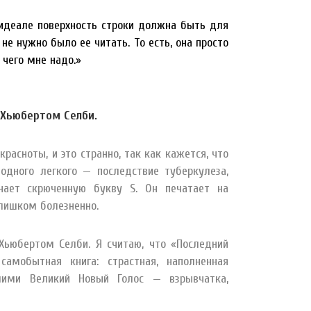
 идеале поверхность строки должна быть для
е нужно было ее читать. То есть, она просто
 чего мне надо.»
 Хьюбертом Селби.
расноты, и это странно, так как кажется, что
одного легкого — последствие туберкулеза,
нает скрюченную букву S. Он печатает на
слишком болезненно.
Хьюбертом Селби. Я считаю, что «Последний
амобытная книга: страстная, наполненная
шими Великий Новый Голос — взрывчатка,