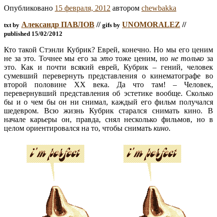
Опубликовано
15 февраля, 2012
автором
chewbakka
Александр ПАВЛОВ
//
UNOMORALEZ
//
txt by
gifs by
published 15/02/2012
Кто такой Стэнли Кубрик? Еврей, конечно. Но мы его ценим
не за это. Точнее мы его за
это
тоже ценим, но
не только
за
это. Как и почти всякий еврей, Кубрик – гений, человек
сумевший перевернуть представления о кинематографе во
второй половине ХХ века. Да что там! – Человек,
перевернувший представления об эстетике вообще. Сколько
бы и о чем бы он ни снимал, каждый его фильм получался
шедевром. Всю жизнь Кубрик старался снимать кино. В
начале карьеры он, правда, снял несколько фильмов, но в
целом ориентировался на то, чтобы снимать
кино
.