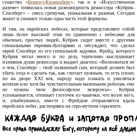
существо «
Берроуз-Кроненберг
», так и в «Искусственном
разуме» появилась новая разновидность режиссера «Кубрик-
Спилберг» – смесь гремучая, уникальная и разовая. Сегодня
живет и снимает только одна часть этой формулы.
И там, на еврейских небесах, которые представляют собой
лишь более высокий этаж по сравнению с небесами для
обычных, простых людей, Кубрик сидит вместе с другими
гениальными евреями-бунтарями и обсуждает, что сделал
еврей Спилберг из его гениальной задумки. Фрейд, которого
Кубрик читал много и по делу, терпеливо выслушивает
излияния души режиссера и выдает диагноз: «Волноваться не
о чем, Спилберг – твой названный сын, который должен был
убить отца и сделать так, как считает нужным, то есть плохо;
но на дворе XXI век, народу надо плакать и умиляться
котятам или хотя бы чувствительным маленьким роботам, ему
не нужны твои философские экзерсисы». Кубрик
успокаивается, отпивает глоточек из чашечки, что возле него,
и, улыбнувшись, вместе с Фрейдом отправляется вдаль
еврейских небес, растворяясь на серо-мутном горизонте.