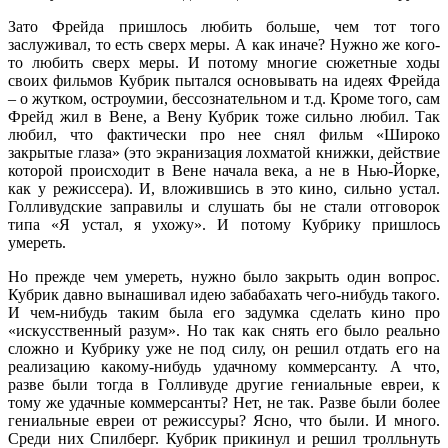
Зато Фрейда пришлось любить больше, чем тот того
заслуживал, то есть сверх меры. А как иначе? Нужно же кого-
то любить сверх меры. И потому многие сюжетные ходы
своих фильмов Кубрик пытался основывать на идеях Фрейда
– о жутком, остроумии, бессознательном и т.д. Кроме того, сам
Фрейд жил в Вене, а Вену Кубрик тоже сильно любил. Так
любил, что фактически про нее снял фильм «Широко
закрытые глаза» (это экранизация лохматой книжки, действие
которой происходит в Вене начала века, а не в Нью-Йорке,
как у режиссера). И, вложившись в это кино, сильно устал.
Голливудские заправилы и слушать бы не стали отговорок
типа «Я устал, я ухожу». И потому Кубрику пришлось
умереть.
Но прежде чем умереть, нужно было закрыть один вопрос.
Кубрик давно вынашивал идею забабахать чего-нибудь такого.
И чем-нибудь таким была его задумка сделать кино про
«искусственный разум». Но так как снять его было реально
сложно и Кубрику уже не под силу, он решил отдать его на
реализацию какому-нибудь удачному коммерсанту. А что,
разве были тогда в Голливуде другие гениальные евреи, к
тому же удачные коммерсанты? Нет, не так. Разве были более
гениальные евреи от режиссуры? Ясно, что были. И много.
Среди них Спилберг. Кубрик прикинул и решил тролльнуть