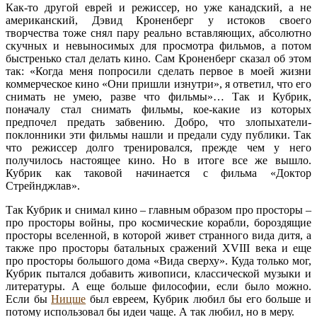
Как-то другой еврей и режиссер, но уже канадский, а не
американский, Дэвид Кроненберг у истоков своего
творчества тоже снял пару реально вставляющих, абсолютно
скучных и невыносимых для просмотра фильмов, а потом
быстренько стал делать кино. Сам Кроненберг сказал об этом
так: «Когда меня попросили сделать первое в моей жизни
коммерческое кино «Они пришли изнутри», я ответил, что его
снимать не умею, разве что фильмы»… Так и Кубрик,
поначалу стал снимать фильмы, кое-какие из которых
предпочел предать забвению. Добро, что злопыхатели-
поклонники эти фильмы нашли и предали суду публики. Так
что режиссер долго тренировался, прежде чем у него
получилось настоящее кино. Но в итоге все же вышло.
Кубрик как таковой начинается с фильма «Доктор
Стрейнджлав».
Так Кубрик и снимал кино – главным образом про просторы –
про просторы войны, про космические корабли, бороздящие
просторы вселенной, в которой живет странного вида дитя, а
также про просторы батальных сражений XVIII века и еще
про просторы большого дома «Вида сверху». Куда только мог,
Кубрик пытался добавить живописи, классической музыки и
литературы. А еще больше философии, если было можно.
Если бы
Ницше
был евреем, Кубрик любил бы его больше и
потому использовал бы идеи чаще. А так любил, но в меру.