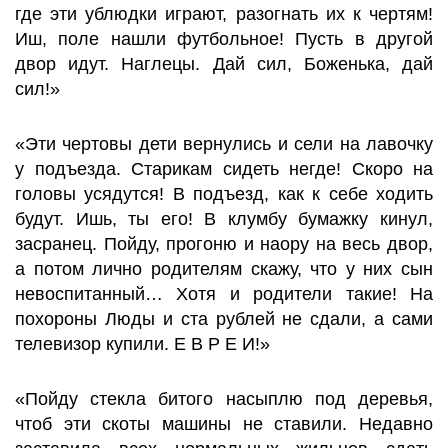
где эти ублюдки играют, разогнать их к чертям!
Иш, поле нашли футбольное! Пусть в другой
двор идут. Наглецы. Дай сил, Боженька, дай
сил!»
«Эти чертовы дети вернулись и сели на лавочку
у подъезда. Старикам сидеть негде! Скоро на
головы усядутся! В подъезд, как к себе ходить
будут. Ишь, ты его! В клумбу бумажку кинул,
засранец. Пойду, прогоню и наору на весь двор,
а потом лично родителям скажу, что у них сын
невоспитанный… Хотя и родители такие! На
похороны Люды и ста рублей не сдали, а сами
телевизор купили. Е В Р Е И!»
«Пойду стекла битого насыплю под деревья,
чтоб эти скоты машины не ставили. Недавно