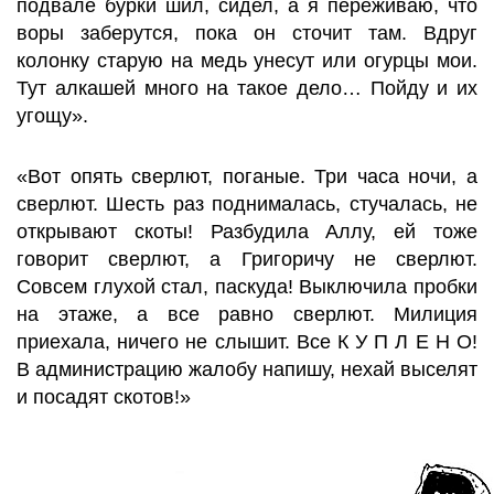
подвале бурки шил, сидел, а я переживаю, что
воры заберутся, пока он сточит там. Вдруг
колонку старую на медь унесут или огурцы мои.
Тут алкашей много на такое дело… Пойду и их
угощу».
«Вот опять сверлют, поганые. Три часа ночи, а
сверлют. Шесть раз поднималась, стучалась, не
открывают скоты! Разбудила Аллу, ей тоже
говорит сверлют, а Григоричу не сверлют.
Совсем глухой стал, паскуда! Выключила пробки
на этаже, а все равно сверлют. Милиция
приехала, ничего не слышит. Все К У П Л Е Н О!
В администрацию жалобу напишу, нехай выселят
и посадят скотов!»