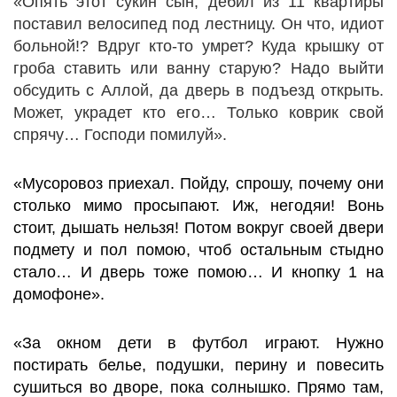
«Опять этот сукин сын, дебил из 11 квартиры
поставил велосипед под лестницу. Он что, идиот
больной!? Вдруг кто-то умрет? Куда крышку от
гроба ставить или ванну старую? Надо выйти
обсудить с Аллой, да дверь в подъезд открыть.
Может, украдет кто его… Только коврик свой
спрячу… Господи помилуй».
«Мусоровоз приехал. Пойду, спрошу, почему они
столько мимо просыпают. Иж, негодяи! Вонь
стоит, дышать нельзя! Потом вокруг своей двери
подмету и пол помою, чтоб остальным стыдно
стало… И дверь тоже помою… И кнопку 1 на
домофоне».
«За окном дети в футбол играют. Нужно
постирать белье, подушки, перину и повесить
сушиться во дворе, пока солнышко. Прямо там,