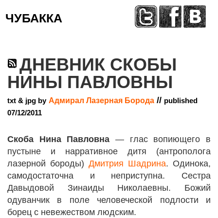
ЧУБАККА
Меню
ДНЕВНИК СКОБЫ
НИНЫ ПАВЛОВНЫ
//
txt & jpg by
Адмирал Лазерная Борода
published
07/12/2011
Скоба Нина Павловна
— глас вопиющего в
пустыне и нарративное дитя (антрополога
лазерной бороды)
Дмитрия Шадрина
. Одинока,
самодостаточна и неприступна. Сестра
Давыдовой Зинаиды Николаевны. Божий
одуванчик в поле человеческой подлости и
борец с невежеством людским.