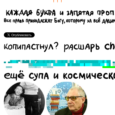
† † †