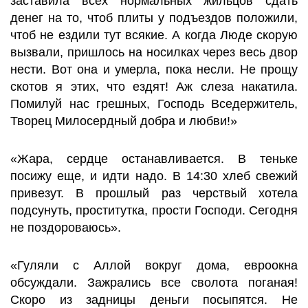
заставила всех нормальных жильцов сдать
денег на то, чтоб плиты у подъездов положили,
чтоб не ездили тут всякие. А когда Люде скорую
вызвали, пришлось на носилках через весь двор
нести. Вот она и умерла, пока несли. Не прощу
скотов я этих, что ездят! Аж слеза накатила.
Помилуй нас грешных, Господь Вседержитель,
Творец Милосердный добра и любви!»
«Жара, сердце останавливается. В теньке
посижу еще, и идти надо. В 14:30 хлеб свежий
привезут. В прошлый раз черствый хотела
подсунуть, проститутка, прости Господи. Сегодня
не поздороваюсь».
«Гуляли с Аллой вокруг дома, евроокна
обсуждали. Зажрались все сволота поганая!
Скоро из задницы деньги посыпятся. Не