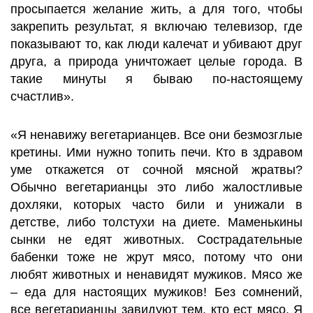
просыпается желание жить, а для того, чтобы
закрепить результат, я включаю телевизор, где
показывают то, как люди калечат и убивают друг
друга, а природа уничтожает целые города. В
такие минуты я бываю по-настоящему
счастлив».
«Я ненавижу вегетарианцев. Все они безмозглые
кретины. Ими нужно топить печи. Кто в здравом
уме откажется от сочной мясной жратвы?
Обычно вегетарианцы это либо жалостливые
дохляки, которых часто били и унижали в
детстве, либо толстухи на диете. Маменькины
сынки не едят животных. Сострадательные
бабенки тоже не жрут мясо, потому что они
любят животных и ненавидят мужиков. Мясо же
– еда для настоящих мужиков! Без сомнений,
все вегетарианцы завидуют тем, кто ест мясо. Я