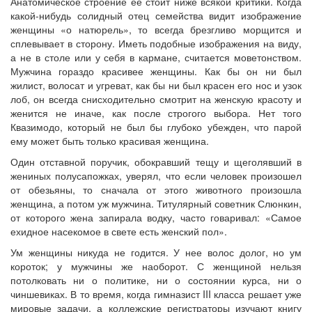
Анатомическое строение ее стоит ниже всякой критики. Когда
какой-нибудь солидный отец семейства видит изображение
женщины «о натюрель», то всегда брезгливо морщится и
сплевывает в сторону. Иметь подобные изображения на виду,
а не в столе или у себя в кармане, считается моветонством.
Мужчина гораздо красивее женщины. Как бы он ни был
жилист, волосат и угреват, как бы ни был красен его нос и узок
лоб, он всегда снисходительно смотрит на женскую красоту и
женится не иначе, как после строгого выбора. Нет того
Квазимодо, который не был бы глубоко убежден, что парой
ему может быть только красивая женщина.
Один отставной поручик, обокравший тещу и щеголявший в
жениных полусапожках, уверял, что если человек произошел
от обезьяны, то сначала от этого животного произошла
женщина, а потом уж мужчина. Титулярный советник Слюнкин,
от которого жена запирала водку, часто говаривал: «Самое
ехидное насекомое в свете есть женский пол».
Ум женщины никуда не годится. У нее волос долог, но ум
короток; у мужчины же наоборот. С женщиной нельзя
потолковать ни о политике, ни о состоянии курса, ни о
чиншевиках. В то время, когда гимназист III класса решает уже
мировые задачи, а коллежские регистраторы изучают книгу