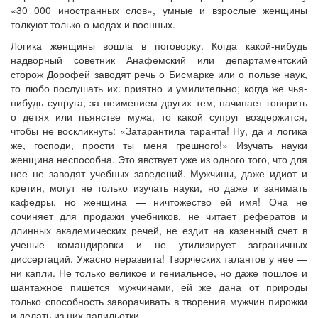
«30 000 иностранных слов», умные и взрослые женщины
толкуют только о модах и военных.
Логика женщины вошла в поговорку. Когда какой-нибудь
надворный советник Анафемский или департаментский
сторож Дорофей заводят речь о Бисмарке или о пользе наук,
то любо послушать их: приятно и умилительно; когда же чья-
нибудь супруга, за неимением других тем, начинает говорить
о детях или пьянстве мужа, то какой супруг воздержится,
чтобы не воскликнуть: «Затарантила таранта! Ну, да и логика
же, господи, прости ты меня грешного!» Изучать науки
женщина неспособна. Это явствует уже из одного того, что для
нее не заводят учебных заведений. Мужчины, даже идиот и
кретин, могут не только изучать науки, но даже и занимать
кафедры, но женщина — ничтожество ей имя! Она не
сочиняет для продажи учебников, не читает рефератов и
длинных академических речей, не ездит на казенный счет в
ученые командировки и не утилизирует заграничных
диссертаций. Ужасно неразвита! Творческих талантов у нее —
ни капли. Не только великое и гениальное, но даже пошлое и
шантажное пишется мужчинами, ей же дана от природы
только способность заворачивать в творения мужчин пирожки
и делать из них папильотки.