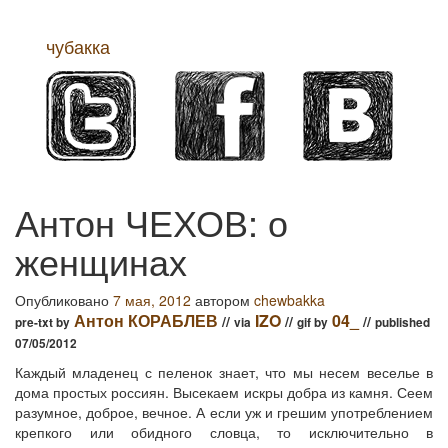
чубакка
Меню
Антон ЧЕХОВ: о
женщинах
Опубликовано
7 мая, 2012
автором
chewbakka
Антон КОРАБЛЕВ
IZO
04_
//
//
//
pre-txt by
via
gif by
published
07/05/2012
Каждый младенец с пеленок знает, что мы несем веселье в
дома простых россиян. Высекаем искры добра из камня. Сеем
разумное, доброе, вечное. А если уж и грешим употреблением
крепкого или обидного словца, то исключительно в