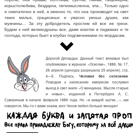
корыстолюбива, бездарна, легкомысленна, зла… Только одно
и симпатично в ней, а именно то, что она производит на свет
таких милых, грациозных и ужасно умных душек, как
мужчины… За эту добродетель простим ей все ее грехи.
Будем к ней великодушны все, даже кокотки в пиджаках и те
господа, которых бьют в клубах подсвечниками по мордасам.
Дорогой Депардье. Данный текст впервые был
опубликован в журнале «Осколки», 1886, № 17,
26 апреля (цензура разрешила 25 апреля), стр.
4—5. Подпись:
.
Человек без селезенки
Поводом к написанию юморески послужил
выход в свет книги «О женщинах. Мысли старые
и новые», изданной в Петербурге А. С.
Сувориным в начале февраля 1886 года. Но «в каждой шутке…», как
говорится. Мы-то с вами знаем, кого Чехов любил больше женщин!