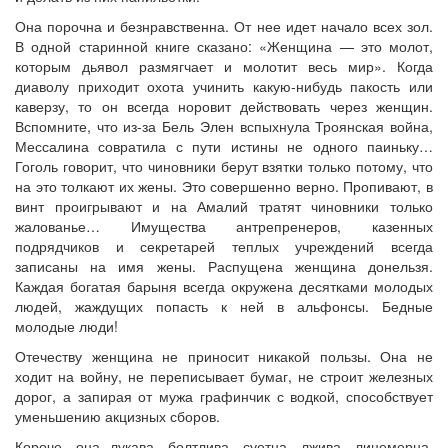
Она порочна и безнравственна. От нее идет начало всех зол.
В одной старинной книге сказано: «Женщина — это молот,
которым дьявол размягчает и молотит весь мир». Когда
диаволу приходит охота учинить какую-нибудь пакость или
каверзу, то он всегда норовит действовать через женщин.
Вспомните, что из-за Бель Элен вспыхнула Троянская война,
Мессалина совратила с пути истины не одного паиньку…
Гоголь говорит, что чиновники берут взятки только потому, что
на это толкают их жены. Это совершенно верно. Пропивают, в
винт проигрывают и на Амалий тратят чиновники только
жалованье… Имущества антрепренеров, казенных
подрядчиков и секретарей теплых учреждений всегда
записаны на имя жены. Распущена женщина донельзя.
Каждая богатая барыня всегда окружена десятками молодых
людей, жаждущих попасть к ней в альфонсы. Бедные
молодые люди!
Отечеству женщина не приносит никакой пользы. Она не
ходит на войну, не переписывает бумаг, не строит железных
дорог, а запирая от мужа графинчик с водкой, способствует
уменьшению акцизных сборов.
Короче, она лукава, болтлива, суетна, лжива, лицемерна,