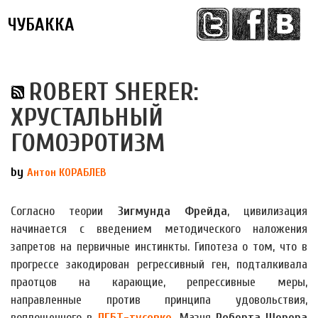
ЧУБАККА
Меню
ROBERT SHERER:
ХРУСТАЛЬНЫЙ
ГОМОЭРОТИЗМ
by
Антон КОРАБЛЕВ
Согласно теории
Зигмунда Фрейда
, цивилизация
начинается с введением методического наложения
запретов на первичные инстинкты. Гипотеза о том, что в
прогрессе закодирован регрессивный ген, подталкивала
праотцов на карающие, репрессивные меры,
направленные против принципа удовольствия,
воплощенного в
ЛГБТ-тусовке
. Мазня
Роберта Шерера