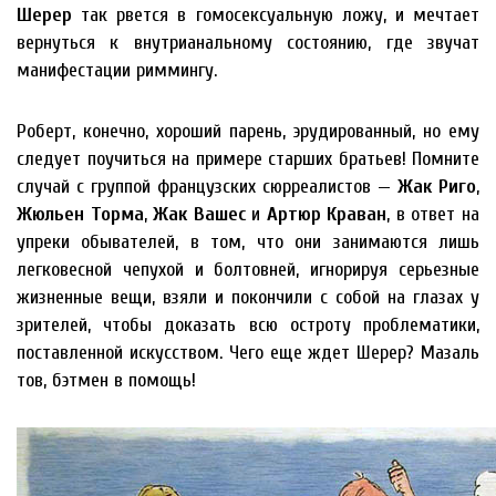
Шерер
так рвется в гомосексуальную ложу, и мечтает
вернуться к внутрианальному состоянию, где звучат
манифестации риммингу.
Роберт, конечно, хороший парень, эрудированный, но ему
следует поучиться на примере старших братьев! Помните
случай с группой французских сюрреалистов —
Жак Риго
,
Жюльен Торма
,
Жак Вашес
и
Артюр Краван
, в ответ на
упреки обывателей, в том, что они занимаются лишь
легковесной чепухой и болтовней, игнорируя серьезные
жизненные вещи, взяли и покончили с собой на глазах у
зрителей, чтобы доказать всю остроту проблематики,
поставленной искусством. Чего еще ждет Шерер? Мазаль
тов, бэтмен в помощь!