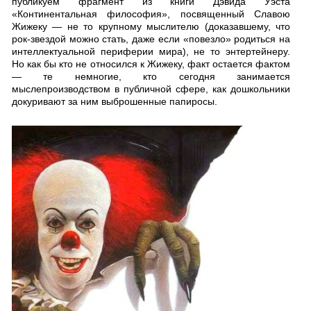
публикуем фрагмент из книги Дэвида Уэста
«Континентальная философия», посвященный Славою
Жижеку — не то крупному мыслителю (доказавшему, что
рок-звездой можно стать, даже если «повезло» родиться на
интеллектуальной периферии мира), не то энтертейнеру.
Но как бы кто не относился к Жижеку, факт остается фактом
— те немногие, кто сегодня занимается
мыслепроизводством в публичной сфере, как дошкольники
докуривают за ним выброшенные папиросы.