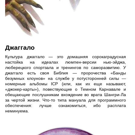
Джаггало
Культура джаггало — это домашняя сорокаградусная
настойка на идеалах люмпен-версии нью-эйджа,
люберецкого спортзала и тренингов по саморазвитию. У
джаггало есть своя Библия — пророчества «Банды
безумных клоунов» на службе у потусторонней силы —
номерные альбомы ICP (или, как их еще называют,
«джокер-карты»), повествующие о Темном Карнавале и
обещающие послушникам вхождение во врата Шангри-Ла
за чертой жизни. Что-то типа мануала для программного
обеспечения: лучше ознакомиться, ибо расплата
неминуема.