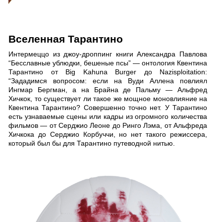
Вселенная Тарантино
Интермеццо из джоу-дроппинг книги Александра Павлова
“Бесславные ублюдки, бешеные псы” — онтология Квентина
Тарантино от Big Kahuna Burger до Nazisploitation:
“Зададимся вопросом: если на Вуди Аллена повлиял
Ингмар Бергман, а на Брайна де Пальму — Альфред
Хичкок, то существует ли такое же мощное моновлияние на
Квентина Тарантино? Совершенно точно нет. У Тарантино
есть узнаваемые сцены или кадры из огромного количества
фильмов — от Серджио Леоне до Ринго Лэма, от Альфреда
Хичкока до Серджио Корбуччи, но нет такого режиссера,
который был бы для Тарантино путеводной нитью.