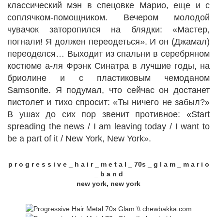
классический мэн в спецовке Марио, еще и с
соплячком-помощником. Вечером молодой
чувачок заторопился на блядки: «Мастер,
погнали! Я должен переодеться». И он (Джамал)
переоделся… Выходит из спальни в серебряном
костюме а-ля Фрэнк Синатра в лучшие годы, на
бриолине и с пластиковым чемоданом
Samsonite. Я подумал, что сейчас он достанет
пистолет и тихо спросит: «Ты ничего не забыл?»
В ушах до сих пор звенит противное: «Start
spreading the news / I am leaving today / I want to
be a part of it / New York, New York».
p r o g r e s s i v e _ h a i r _ m e t a l _ 70s _ g l a m _ m a r i o
_ b a n d
new york, new york