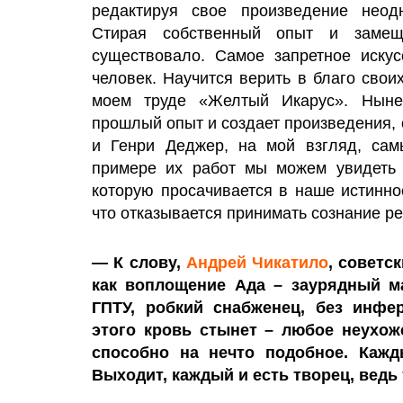
редактируя свое произведение неодн
Стирая собственный опыт и замещ
существовало. Самое запретное искус
человек. Научится верить в благо свои
моем труде «Желтый Икарус». Ныне
прошлый опыт и создает произведения, 
и Генри Деджер, на мой взгляд, сам
примере их работ мы можем увидеть 
которую просачивается в наше истинно
что отказывается принимать сознание р
— К слову,
Андрей Чикатило
, советс
как воплощение Ада – заурядный м
ГПТУ, робкий снабженец, без инфе
этого кровь стынет – любое неухож
способно на нечто подобное. Кажд
Выходит, каждый и есть творец, ведь