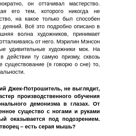
ократно, он оттачивал мастерство.
ая его тем, которого никогда не
ство, на какое только был способен
х деяний. Всё это подробно описано в
шняя волна художников, принимает
отталкиваясь от него. Мэрилин Мэнсон
ые удивительные художники мок. На
в действии ту самую призму, сквозь
е существование (я говорю о сне) то,
еальности.
кий Джек-Потрошитель, не выглядит,
астер производственного обучения
рнального демонизма в глазах. От
енное существо с ногами и руками
ый оказывается под подозрением.
 творец – есть серая мышь?