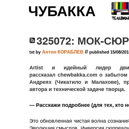
ЧУБАККА
325072: МОК-СЮ
//
txt by
Антон КОРАБЛЕВ
published 15/08/201
Artist и идейный лидер д
рассказал chewbakka.com о забытом
Андреях (Чикатило и Малахове), п
автора и технической задаче творца.
— Расскажи подробнее (для тех, кто н
Это обновленная чистая волна сознани
Эволюция смыслов. Инверсия сюрреали