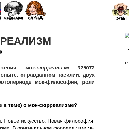
РРЕАЛИЗМ
T
0
P
вижения
мок-сюрреализм
325072
 опыте, оправданном насилии, двух
ротопериоде мок-философии, роли
е в теме) о мок-сюрреализме?
я. Новое искусство. Новая философия.
зма. В оригинальном сюрреализме мы