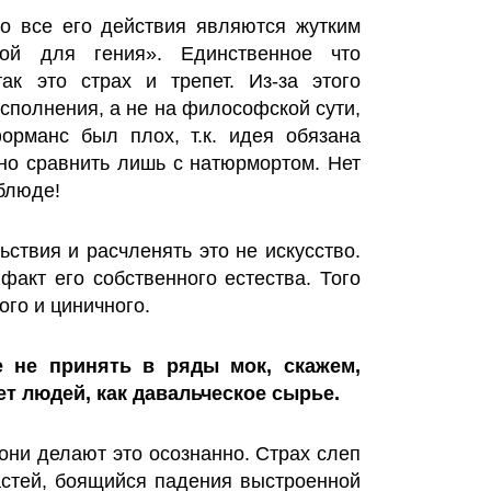
то все его действия являются жутким
ой для гения». Единственное что
ак это страх и трепет. Из-за этого
сполнения, а не на философской сути,
орманс был плох, т.к. идея обязана
жно сравнить лишь с натюрмортом. Нет
 блюде!
ствия и расчленять это не искусство.
 факт его собственного естества. Того
ого и циничного.
е не принять в ряды мок, скажем,
ет людей, как давальческое сырье.
они делают это осознанно. Страх слеп
астей, боящийся падения выстроенной