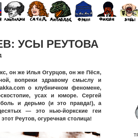
В: УСЫ РЕУТОВА
1
кс, он же Илья Огурцов, он же Пёся,
ной, вопреки здравому смыслу и
bakka.com о клубничном феномене,
скостопие, усах и юморе. Сергей
 боль и дерьмо (и это правда!), а
десятых — это нью-йоркские геи
этот Реутов, огуречная столица!
T