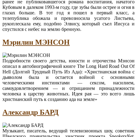
ранее не публиковавшегося романа воспитания, начатого
Кубовым в далеком 1993-м году, где зубы были острее и огня в
глазах больше. В тот год я пошел в первый класс, а
телепублика обожала и превозносила усатого Листьева,
рукоплескала ему, подобно Элвису, который съел Иисуса и
спустился с небес на землю бренную.
Мэрилин МЭНСОН
Подробности своего детства, юности и отрочества Мэнсон
описал в автобиографичной книге The Long Hard Road Out Of
Hell (Долгий Трудный Путь Из Ада): «Христианская война с
дьяволом была и остается войной с основными
человеческими инстинктами — сексом, насилием,
самоудовлетворением — и отрицанием принадлежности
человека к царству животных. Идея рая — это всего лишь
христианский путь к созданию ада на земле»
Александр БАРД
Музыкант, писатель, ведущий телевизионных шоу, советник
Шведского правительства, участник проекта
SpeakersNet
,