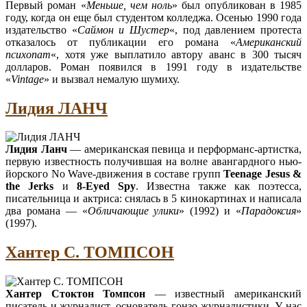
Первый роман «
Меньше, чем ноль
» был опубликован в 1985
году, когда он еще был студентом колледжа. Осенью 1990 года
издательство «
Саймон и Шустер
«, под давлением протеста
отказалось от публикации его романа «
Американский
психопат
«, хотя уже выплатило автору аванс в 300 тысяч
долларов. Роман появился в 1991 году в издательстве
«
Vintage
» и вызвал немалую шумиху.
Лидия ЛАНЧ
Лидия Ланч
— американская певица и перформанс-артистка,
первую известность получившая на волне авангардного нью-
йорского No Wave-движения в составе групп
Teenage Jesus &
the Jerks
и
8-Eyed Spy
. Известна также как поэтесса,
писательница и актриса: снялась в 5 кинокартинах и написала
два романа — «
Обличающие улики
» (1992) и «
Парадоксия
»
(1997).
Хантер С. ТОМПСОН
Хантер Стоктон Томпсон
— известный американский
писатель и журналист, основатель гонзо-журналистики. У нас