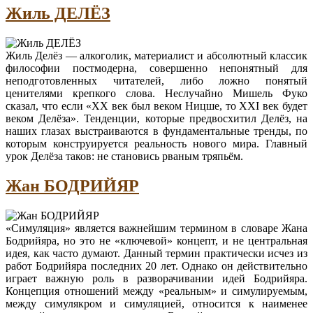
Жиль ДЕЛЁЗ
Жиль Делёз — алкоголик, материалист и абсолютный классик
философии постмодерна, совершенно непонятный для
неподготовленных читателей, либо ложно понятый
ценителями крепкого слова. Неслучайно Мишель Фуко
сказал, что если «ХХ век был веком Ницше, то XXI век будет
веком Делёза». Тенденции, которые предвосхитил Делёз, на
наших глазах выстраиваются в фундаментальные тренды, по
которым конструируется реальность нового мира. Главный
урок Делёза таков: не становись рваным тряпьём.
Жан БОДРИЙЯР
«Симуляция» является важнейшим термином в словаре Жана
Бодрийяра, но это не «ключевой» концепт, и не центральная
идея, как часто думают. Данный термин практически исчез из
работ Бодрийяра последних 20 лет. Однако он действительно
играет важную роль в разворачивании идей Бодрийяра.
Концепция отношений между «реальным» и симулируемым,
между симулякром и симуляцией, относится к наименее