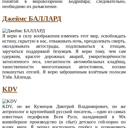
понятой в мировоззрении Бодрийяра; следовательно,
необходимо их разъяснение.
Джеймс БАЛЛАРД
Я верю в силу воображения изменять этот мир, освобождать
истину, скрытую в нас, отваживать ночь, преодолевать смерть,
околдовывать автострады, подлизываться к птицам,
заручаться поддержкой безумцев. Я верю тому, чем сам
одержим, красоте дорожных аварий, умиротворённости
затопленного леса, элегантности автомобильных кладбищ,
таинственности многоэтажных автостоянок, поэзии
покинутых отелей. Я верю заброшенным взлётным полосам
Уэйк Айленда.
KDV
KDV, он же Кузнецов Дмитрий Владимирович, он же
антрополог и крупнейший русский писатель, – один из самых
известных педофилов Всея Руси, наладивший в 90х
конвейерное производство (и сбыт) детского гей-порно по
всему миру. Я решил восполнить пробел и познакомить