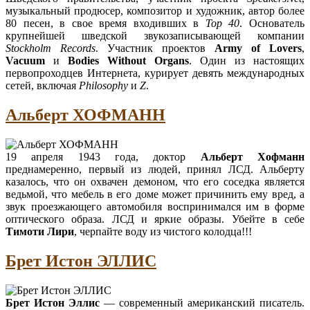
музыкальный продюсер, композитор и художник, автор более
80 песен, в свое время входивших в
Тор 40
. Основатель
крупнейшей шведской звукозаписывающей компании
Stockholm Records
. Участник проектов
Army of Lovers
,
Vacuum
и
Bodies Without Organs
. Один из настоящих
первопроходцев Интернета, курирует девять международных
сетей, включая
Philosophy
и
Z
.
Альберт ХОФМАНН
19 апреля 1943 года, доктор
Альберт Хофманн
преднамеренно, первый из людей, принял ЛСД. Альберту
казалось, что он охвачен демоном, что его соседка является
ведьмой, что мебель в его доме может причинить ему вред, а
звук проезжающего автомобиля воспринимался им в форме
оптического образа. ЛСД и яркие образы. Убейте в себе
Тимоти Лири
, черпайте воду из чистого колодца!!!
Брет Истон ЭЛЛИС
Брет Истон Эллис
— современный американский писатель.