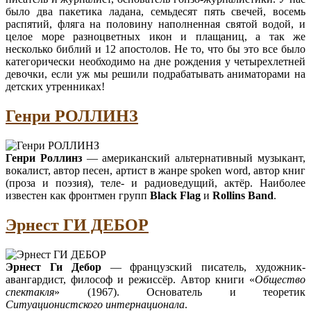
было два пакетика ладана, семьдесят пять свечей, восемь
распятий, фляга на половину наполненная святой водой, и
целое море разноцветных икон и плащаниц, а так же
несколько библий и 12 апостолов. Не то, что бы это все было
категорически необходимо на дне рождения у четырехлетней
девочки, если уж мы решили подрабатывать аниматорами на
детских утренниках!
Генри РОЛЛИНЗ
Генри Роллинз
— американский альтернативный музыкант,
вокалист, автор песен, артист в жанре spoken word, автор книг
(проза и поэзия), теле- и радиоведущий, актёр. Наиболее
известен как фронтмен групп
Black Flag
и
Rollins Band
.
Эрнест ГИ ДЕБОР
Эрнест Ги Дебор
— французский писатель, художник-
авангардист, философ и режиссёр. Автор книги «
Общество
спектакля
» (1967). Основатель и теоретик
Ситуационистского интернационала
.