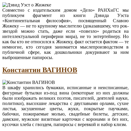
Совместно с издательским домом «Дело» РАНХиГС мы
публикуем фрагмент из книги Дэвида Уэста
«Континентальная философия», посвященный Славою
Жижеку — не то крупному мыслителю (доказавшему, что рок-
звездой можно стать, даже если «повезло» родиться на
интеллектуальной периферии мира), не то энтертейнеру. Но
как бы кто не относился к Жижеку, факт остается фактом — те
немногие, кто сегодня занимается мыслепроизводством в
публичной сфере, как дошкольники докуривают за ним
выброшенные папиросы.
Константин ВАГИНОВ
В шкафу хранились бумажки, исписанные и неисписанные,
фигурные бутылки из-под вина (некоторые из них должны
были изображать великих поэтов, писателей, деятелей науки,
политики), высохшие лекарства с двуглавыми орлами, сухие
листья, засушенные цветы, жуки, покрытые паучками,
бабочки, пожираемые молью, свадебные билеты, детские,
дамские, мужские визитные карточки с коронами и без них,
кусочки хлеба с гвоздем, папиросы с веревкой и набор клизм.