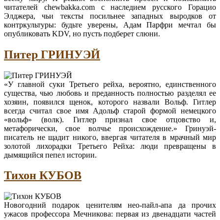
читателей chewbakka.com с наследием русского Горацио
Элджера, чьи тексты посильнее западных выродков от
контркультуры: будьте уверены, Адам Парфри мечтал бы
опубликовать KDV, но пусть подберет слюни.
Питер ГРИНУЭЙ
«У главной суки Третьего рейха, вероятно, единственного
существа, чью любовь и преданность полностью разделял ее
хозяин, появился щенок, которого назвали Вольф. Гитлер
всегда считал свое имя Адольф старой формой немецкого
«вольф» (волк). Гитлер признал свое отцовство и,
метафорически, свое волчье происхождение.» Гринуэй-
писатель не щадит никого, ввергая читателя в мрачный мир
золотой лихорадки Третьего Рейха: люди превращены в
дымящийся пепел истории.
Тихон КУБОВ
Новогодний подарок ценителям нео-пайл-апа да прочих
ужасов профессора Мечникова: первая из двенадцати частей