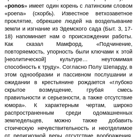
«
ponos
» имеет один корень с латинским словом
«poena» (скорбь). Известное ветхозаветное
проклятие, обрекшее людей на возделывание
земли и изгнание из Эдемского сада (Быт. 3, 17-
18) напоминает нам о происхождении работы.
Как сказал Мамфорд, «Подчинение,
повторяемость, упорность были ключами к этой
[неолитической] культуре… неутомимая
способность к труду». Согласно Полу Шепарду, в
этом однообразии и пассивном послушании и
ожидании в крестьянине рождается «глубоко
скрытое возмущение, грубая смесь
правильности и серьезности, а также отсутствие
юмора». К характерным чертам, широко
распространенным среди одомашненных
земледельцев, можно также добавить
стоическую нечувствительность и неотделимое
от религиозной веры отсутствие воображения,