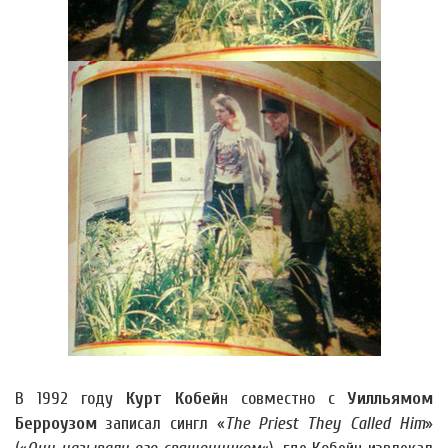
В 1992 году
Курт Кобей
н совместно с
Уилльямом
Берроузом
записал сингл «
The Priest They Called Him
»