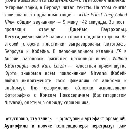
(«
Они называли его священником
«), где Кобейн извлекал
гитарные звуки, а Берроуз читал тексты. На этом сингле
записана всего одна композиция — «
The Priest They Called
Him
«, общим звучанием — 9 минут 42 секунды. За пост-
продакшн отвечал
Джеймс Гауэрхольц
.
Десятидюймовый
EP
записан только с одной стороны. На
второй стороне пластинки выгравированы автографы
Берроуза и Кобейна. В первоначальном издании
EP
в
Англии, заголовок выглядел несколько иначе:
William
S.Burroughs and Kurt Corzin
— известная прием-шутка
Курта, знакомая всем поклонникам
Nirvana
(Кобейн
любил видоизменять свою фамилию от альбома к
альбому). Для оформления обложки использовали
фотографию с
Крисом Новоселичем
(бас-гитаристом
Nirvana
), одетым в одежду священника.
Безусловно, эта запись — культурный артефакт времени!!!
Аудиофилы и прочие коллекционеры перегрызут вам