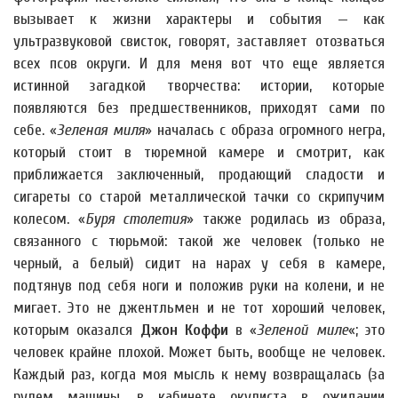
вызывает к жизни характеры и события — как
ультразвуковой свисток, говорят, заставляет отозваться
всех псов округи. И для меня вот что еще является
истинной загадкой творчества: истории, которые
появляются без предшественников, приходят сами по
себе. «
Зеленая миля
» началась с образа огромного негра,
который стоит в тюремной камере и смотрит, как
приближается заключенный, продающий сладости и
сигареты со старой металлической тачки со скрипучим
колесом. «
Буря столетия
» также родилась из образа,
связанного с тюрьмой: такой же человек (только не
черный, а белый) сидит на нарах у себя в камере,
подтянув под себя ноги и положив руки на колени, и не
мигает. Это не джентльмен и не тот хороший человек,
которым оказался
Джон Коффи
в «
Зеленой миле
«; это
человек крайне плохой. Может быть, вообще не человек.
Каждый раз, когда моя мысль к нему возвращалась (за
рулем машины, в кабинете окулиста в ожидании