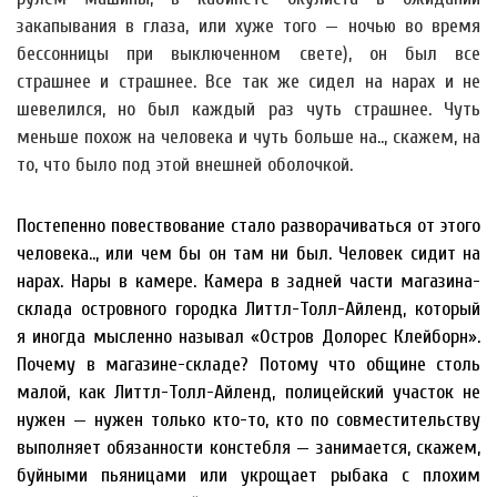
закапывания в глаза, или хуже того — ночью во время
бессонницы при выключенном свете), он был все
страшнее и страшнее. Все так же сидел на нарах и не
шевелился, но был каждый раз чуть страшнее. Чуть
меньше похож на человека и чуть больше на.., скажем, на
то, что было под этой внешней оболочкой.
Постепенно повествование стало разворачиваться от этого
человека.., или чем бы он там ни был. Человек сидит на
нарах. Нары в камере. Камера в задней части магазина-
склада островного городка Литтл-Толл-Айленд, который
я иногда мысленно называл «Остров Долорес Клейборн».
Почему в магазине-складе? Потому что общине столь
малой, как Литтл-Толл-Айленд, полицейский участок не
нужен — нужен только кто-то, кто по совместительству
выполняет обязанности констебля — занимается, скажем,
буйными пьяницами или укрощает рыбака с плохим