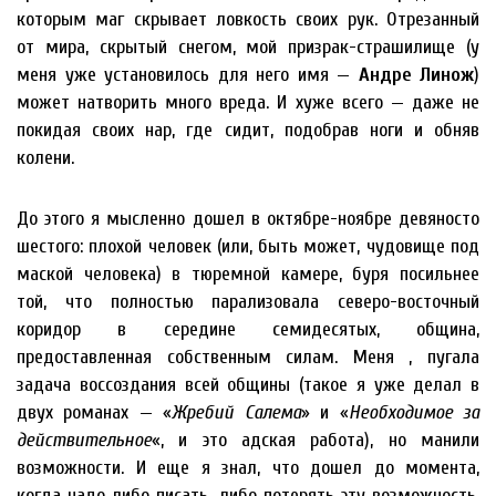
которым маг скрывает ловкость своих рук. Отрезанный
от мира, скрытый снегом, мой призрак-страшилище (у
меня уже установилось для него имя —
Андре Линож
)
может натворить много вреда. И хуже всего — даже не
покидая своих нар, где сидит, подобрав ноги и обняв
колени.
До этого я мысленно дошел в октябре-ноябре девяносто
шестого: плохой человек (или, быть может, чудовище под
маской человека) в тюремной камере, буря посильнее
той, что полностью парализовала северо-восточный
коридор в середине семидесятых, община,
предоставленная собственным силам. Меня , пугала
задача воссоздания всей общины (такое я уже делал в
двух романах — «
Жребий Салема
» и «
Необходимое за
действительное
«, и это адская работа), но манили
возможности. И еще я знал, что дошел до момента,
когда надо либо писать, либо потерять эту возможность.