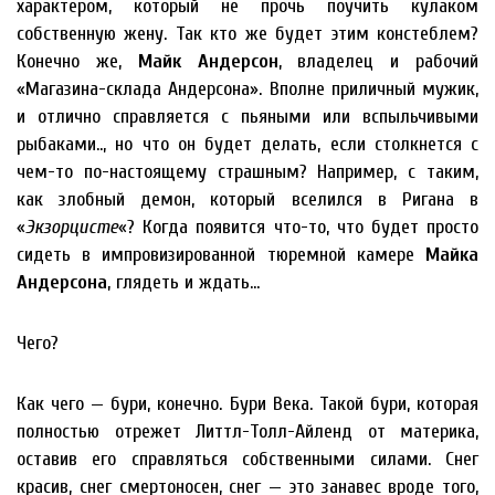
характером, который не прочь поучить кулаком
собственную жену. Так кто же будет этим констеблем?
Конечно же,
Майк Андерсон
, владелец и рабочий
«Магазина-склада Андерсона». Вполне приличный мужик,
и отлично справляется с пьяными или вспыльчивыми
рыбаками.., но что он будет делать, если столкнется с
чем-то по-настоящему страшным? Например, с таким,
как злобный демон, который вселился в Ригана в
«
Экзорцисте
«? Когда появится что-то, что будет просто
сидеть в импровизированной тюремной камере
Майка
Андерсона
, глядеть и ждать…
Чего?
Как чего — бури, конечно. Бури Века. Такой бури, которая
полностью отрежет Литтл-Толл-Айленд от материка,
оставив его справляться собственными силами. Снег
красив, снег смертоносен, снег — это занавес вроде того,