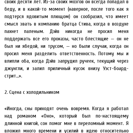
своих десяти лет. Из-за своих мозгов он всегда попадал в
беду, и в какой-то момент (наверное, после того как я
подтерся ядовитым плющом) он сообразил, что имеет
смысл звать в компанию братца Стива, когда в воздухе
пахнет паленым. Дэйв никогда не просил меня
поддержать все его проказы, часто блестящие — он не
был ни ябедой, ни трусом, — но были случаи, когда он
просил меня разделить ответственность. Потому мы и
влипли оба, когда Дэйв запрудил ручеек, текущий через
джунгли, и залил приличный кусок внизу Уэст-боард-
стрит…».
2. Сцена c холодильником
«Иногда, сны приходят очень вовремя. Когда я работал
над романом «Оно», который был по-настоящему
длинной книгой, сон помог мне в переломный момент. Я
вложил много времени и усилий в идею относительно