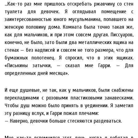
…Как-то раз мне пришлось отскребать ржавчину со стен
туалета для девочек. Я оглядывал помещение с
заинтересованностью юного мусульманина, попавшего на
женскую половину дома. Комната была точно такая же,
как для мальчиков, и при этом совсем другая. Писсуаров,
конечно, не было, зато были два металлических ящика на
стенах — без надписей и совсем не того размера, что для
бумажных полотенец. Я спросил, что в этих ящиках.
«Писькины затычки, — сказал мне Гарри. — Для
определенных дней месяца».
И еще душевые, не так, как у мальчиков, были снабжены
перекладинами с розовыми пластиковыми занавесками.
Чтобы душ можно было принять в уединении. Я заметил
эту разницу вслух, и Гарри пожал плечами:
— Наверно, девочки больше стесняются раздеваться.
Мне как-то вспомнился этот день, когда я работал в