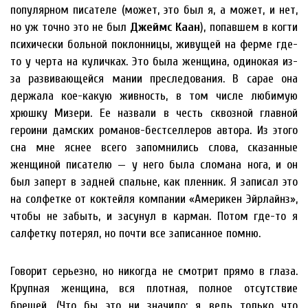
популярном писателе (может, это был я, а может, и нет,
но уж точно это не был
Джеймс Каан
), попавшем в когти
психически больной поклонницы, живущей на ферме где-
то у черта на куличках. Это была женщина, одинокая из-
за развивающейся мании преследования. В сарае она
держала кое-какую живность, в том числе любимую
хрюшку Мизери. Ее назвали в честь сквозной главной
героини дамских романов-бестселлеров автора. Из этого
сна мне яснее всего запомнились слова, сказанные
женщиной писателю — у него была сломана нога, и он
был заперт в задней спальне, как пленник. Я записал это
на солфетке от коктейля компании «Америкен Эйрлайнз»,
чтобы не забыть, и засунул в карман. Потом где-то я
салфетку потерял, но почти все записанное помню.
Говорит серьезно, но никогда не смотрит прямо в глаза.
Крупная женщина, вся плотная, полное отсутствие
брешей. (Что бы это ни значило; я ведь только что