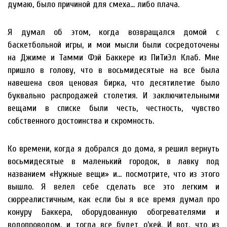
думаю, было причиной для смеха… либо плача.
Я думал об этом, когда возвращался домой с
баскетбольной игры, и мои мысли были сосредоточены
на Джиме и Тамми Фэй Баккере из ПиТиЭл Клаб. Мне
пришло в голову, что в восьмидесятые на все была
навешена своя ценовая бирка, что десятилетие было
буквально распродажей столетия. И заключительными
вещами в списке были честь, честность, чувство
собственного достоинства и скромность.
Ко времени, когда я добрался до дома, я решил вернуть
восьмидесятые в маленький городок, в лавку под
названием «Нужные вещи» и… посмотрите, что из этого
вышло. Я велел себе сделать все это легким и
сюрреалистичным, как если бы я все время думал про
конуру Баккера, оборудованную обогревателями и
водопроводом, и тогда все будет о’кей. И вот, что из