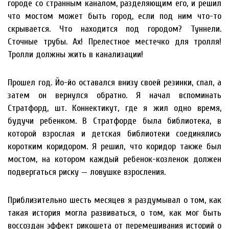
городе со странным каналом, разделяющим его, и решил
что мостом может быть город, если под ним что-то
скрывается. Что находится под городом? Туннели.
Сточные трубы. Ах! Прелестное местечко для тролля!
Тролли должны жить в канализации!
Прошел год. Йо-йо оставался внизу своей резинки, спал, а
затем он вернулся обратно. Я начал вспоминать
Стратфорд, шт. Коннектикут, где я жил одно время,
будучи ребенком. В Стратфорде была библиотека, в
которой взрослая и детская библиотеки соединялись
коротким коридором. Я решил, что коридор также был
мостом, на котором каждый ребенок-козленок должен
подвергаться риску — ловушке взросления.
Приблизительно шесть месяцев я раздумывал о том, как
такая история могла развиваться, о том, как мог быть
воссоздан эффект рикошета от перемешивания историй о