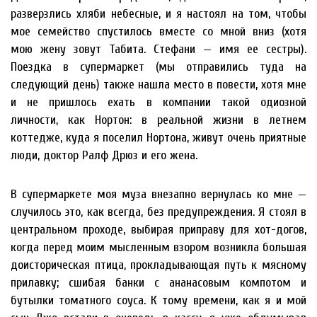
разверзлись хляби небесные, и я настоял на том, чтобы
мое семейство спустилось вместе со мной вниз (хотя
мою жену зовут Табита. Стефани — имя ее сестры).
Поездка в супермаркет (мы отправились туда на
следующий день) также нашла место в повести, хотя мне
и не пришлось ехать в компании такой одиозной
личности, как Нортон: в реальной жизни в летнем
коттедже, куда я поселил Нортона, живут очень приятные
люди, доктор Ралф Дрюз и его жена.
В супермаркете моя муза внезапно вернулась ко мне —
случилось это, как всегда, без предупреждения. Я стоял в
центральном проходе, выбирая приправу для хот-догов,
когда перед моим мысленным взором возникла большая
доисторическая птица, прокладывающая путь к мясному
прилавку; сшибая банки с ананасовым компотом и
бутылки томатного соуса. К тому времени, как я и мой