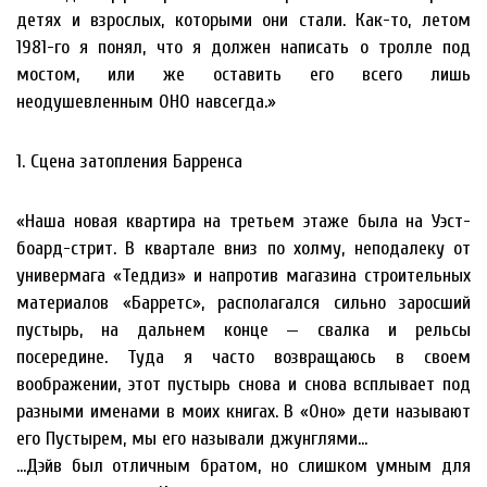
детях и взрослых, которыми они стали. Как-то, летом
1981-го я понял, что я должен написать о тролле под
мостом, или же оставить его всего лишь
неодушевленным ОНО навсегда.»
1. Сцена затопления Барренса
«Наша новая квартира на третьем этаже была на Уэст-
боард-стрит. В квартале вниз по холму, неподалеку от
универмага «Теддиз» и напротив магазина строительных
материалов «Барретс», располагался сильно заросший
пустырь, на дальнем конце — свалка и рельсы
посередине. Туда я часто возвращаюсь в своем
воображении, этот пустырь снова и снова всплывает под
разными именами в моих книгах. В «Оно» дети называют
его Пустырем, мы его называли джунглями…
…Дэйв был отличным братом, но слишком умным для