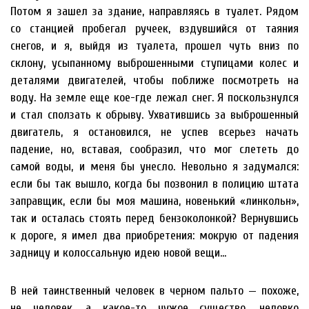
Потом я зашел за здание, направляясь в туалет. Рядом
со станцией пробегал ручеек, вздувшийся от таяния
снегов, и я, выйдя из туалета, прошел чуть вниз по
склону, усыпанному выброшенными ступицами колес и
деталями двигателей, чтобы поближе посмотреть на
воду. На земле еще кое-где лежал снег. Я поскользнулся
и стал сползать к обрыву. Ухватившись за выброшенный
двигатель, я остановился, не успев всерьез начать
падение, но, вставая, сообразил, что мог слететь до
самой воды, и меня бы унесло. Невольно я задумался:
если бы так вышло, когда бы позвонил в полицию штата
заправщик, если бы моя машина, новенький «линкольн»,
так и осталась стоять перед бензоколонкой? Вернувшись
к дороге, я имел два приобретения: мокрую от падения
задницу и колоссальную идею новой вещи…
В ней таинственный человек в черном пальто — похоже,
не человек, а какое-то чужое существо, неловко