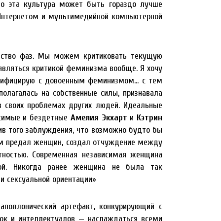
о эта культура может быть гораздо лучше
Интернетом и мультимедийной компьютерной
ество фаз. Мы можем критиковать текущую
 являться критикой феминизма вообще. Я хочу
нтифицирую с довоенным феминизмом… с тем
олагалась на собственные силы, признавала
в своих проблемах других людей. Идеальные
исимые и бездетные
Амелия Экхарт
и
Кэтрин
ив того заблуждения, что возможно будто бы
зм предал женщин, создал отчуждение между
тностью. Современная независимая женщина
кой. Никогда ранее женщина не была так
 и сексуальной ориентации»
 аполлонический артефакт, конкурирующий с
ток и интеллектуалов — наслаждаться всеми