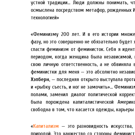
устной традиции… Люди должны понимать, чт
осмыслена посредством метафор, рожденных 
технологией»
«Феминизму 200 лет. И в его истории множ
фазу, но это совершенно не обязательно будет
спасти феминизм от феминисток. Себя я иде
периодом, когда женщина была независимой, п
свою личную ответственность, а не обвиняла 
феминистки для меня — это абсолютно незав
Хэпберн
, — последняя открыто выступала прот
и «рыбку съесть, и ног не замочить»… Фемини
полами, заменил диалог политической коррек
была порождена капиталистической Амери
свободна в том, что касается одежды, карьеры
«
Капитализм
— это разновидность искусства,
природой. Это ханжество со стороны феминис