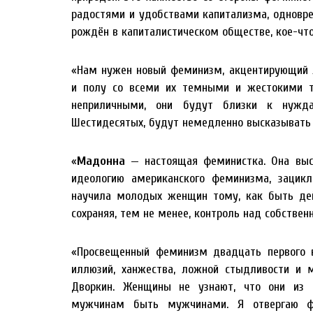
радостями и удобствами капитализма, одновр
рождён в капиталистическом обществе, кое-чт
«Нам нужен новый феминизм, акцентирующий л
и полу со всеми их темными и жестокими т
неприличными, они будут близки к нужд
Шестидесятых, будут немедленно высказывать т
«
Мадонна
— настоящая феминистка. Она выс
идеологию американского феминизма, зацикл
научила молодых женщин тому, как быть дей
сохраняя, тем не менее, контроль над собстве
«Просвещенный феминизм двадцать первого в
иллюзий, ханжества, ложной стыдливости и 
Дворкин. Женщины не узнают, что они из 
мужчинам быть мужчинами. Я отвергаю фе