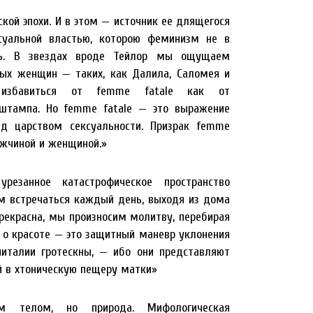
ой эпохи. И в этом — источник ее длящегося
суальной властью, которою феминизм не в
ить. В звездах вроде Тейлор мы ощущаем
ых женщин — таких, как Далила, Саломея и
 избавиться от femme fatale как от
 штампа. Но femme fatale — это выражение
д царством сексуальности. Призрак femme
ужчиной и женщиной.»
езанное катастрофическое пространство
м встречаться каждый день, выходя из дома
прекрасна, мы произносим молитву, перебирая
 о красоте — это защитный маневр уклонения
ниталии гротескны, — ибо они представляют
й в хтоническую пещеру матки»
м телом, но природа. Мифологическая