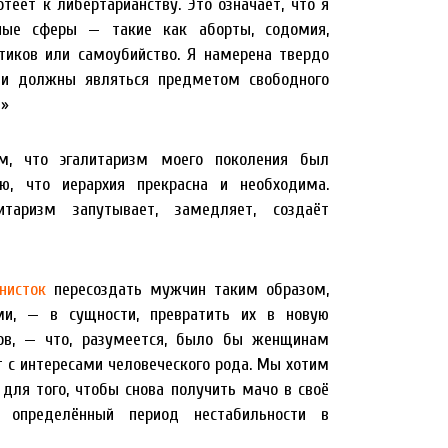
еет к либертарианству. Это означает, что я
тные сферы — такие как аборты, содомия,
отиков или самоубийство. Я намерена твердо
ещи должны являться предметом свободного
и»
м, что эгалитаризм моего поколения был
ю, что иерархия прекрасна и необходима.
итаризм запутывает, замедляет, создаёт
нисток
пересоздать мужчин таким образом,
ми, — в сущности, превратить их в новую
ов, — что, разумеется, было бы женщинам
т с интересами человеческого рода. Мы хотим
 для того, чтобы снова получить мачо в своё
з определённый период нестабильности в