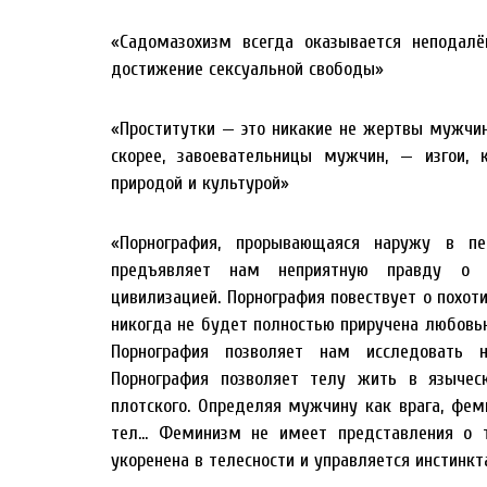
«Садомазохизм всегда оказывается неподалё
достижение сексуальной свободы»
«Проститутки — это никакие не жертвы мужчин,
скорее, завоевательницы мужчин, — изгои,
природой и культурой»
«Порнография, прорывающаяся наружу в пе
предъявляет нам неприятную правду о 
цивилизацией. Порнография повествует о похоти
никогда не будет полностью приручена любовью.
Порнография позволяет нам исследовать 
Порнография позволяет телу жить в языческ
плотского. Определяя мужчину как врага, фе
тел… Феминизм не имеет представления о то
укоренена в телесности и управляется инстинк