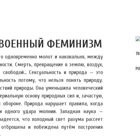
ОВОЕННЫЙ ФЕМИНИЗМ
TR
то одновременно молот и наковальня, между
ости. Смерть, превращение в землю, воздух,
PU
 свободой… Сексуальность и природа — это
льность потому, что нельзя понять природу.
йствий природы. Она уменьшила человеческий
риальную основу природных сил и, зачастую,
в обороне. Природа нарушает правила, когда
и одного удара молнии. Западная наука —
адеется, что холодный свет разума рассеет
 отброшена и побеждена путём построения
»