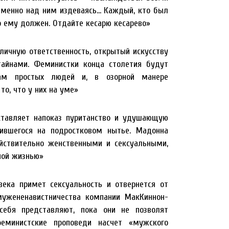
еменно над ним издеваясь… Каждый, кто был
о ему должен. Отдайте кесарю кесарево»
ичную ответственность, открытый искусству
айнами. Феминистки конца столетия будут
ам простых людей и, в озорной манере
о, что у них на уме»
тавляет напоказ пуританство и удушающую
ившегося на подростковом нытье. Мадонна
ствительно женственными и сексуальными,
нной жизнью»
ека примет сексуальность и отвернется от
мужененавистничества компании МакКиннон-
себя представляют, пока они не позволят
министские проповеди насчет «мужского