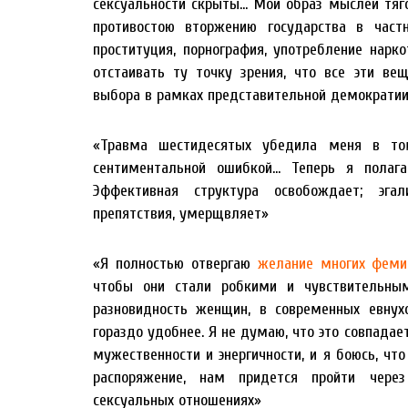
сексуальности скрыты… Мой образ мыслей тягот
противостою вторжению государства в час
проституция, порнография, употребление нарк
отстаивать ту точку зрения, что все эти в
выбора в рамках представительной демократи
«Травма шестидесятых убедила меня в то
сентиментальной ошибкой… Теперь я полага
Эффективная структура освобождает; эгал
препятствия, умерщвляет»
«Я полностью отвергаю
желание многих феми
чтобы они стали робкими и чувствительны
разновидность женщин, в современных евнух
гораздо удобнее. Я не думаю, что это совпадае
мужественности и энергичности, и я боюсь, что
распоряжение, нам придется пройти чере
сексуальных отношениях»