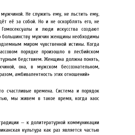
мужчиной. Не служить ему, не льстить ему,
дёт её за собой. Но и не оскорблять его, не
. Гомосексуалы и люди искусства создают
 но большинству мужчин женщины необходимы
подземным миром чувственной истины. Когда
ассовом порядке произошло в лесбийском
турным бедствием. Женщина должна понять,
жчиной, она, в мужском бессознательном,
бразом, амбивалентность этих отношений»
то счастливые времена. Система и порядок
тью, мы живем в такое время, когда хаос
 традиции — к долитературной коммуникации
канская культура как раз является частью