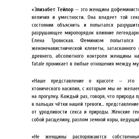
«
Элизабет Тейлор
— это женщина дофеминистск
величия и уместности. Она владеет той сек
состоянии объяснить и попытался разруш
разрушающее миропорядок влияние легендарн
Елена Троянская. Феминизм попытался
женоненавистнической клеветы, затасканного
древнего, абсолютного контроля женщины на
fatale проникает в любые отношения между м
«Наше представление о красоте — это ур
хтонического насилия, с которым мы не желае
на прогулку. Каждый раз, говоря, что природа 
в пальцах чётки нашей тревоги… представление
от уродливости секса и природы. Женские ге
собой расщелину, разлом земной коры, ведущи
«Не женщины распоряжаются собственны