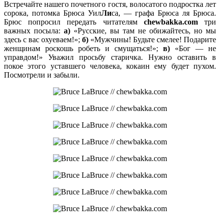
Встречайте нашего почетного гостя, волосатого подростка лет
сорока, потомка Брюса Уил
Ли
са, — графа Брюса ля Брюса.
Брюс попросил передать читателям
chewbakka.com
три
важных посыла:
а)
«Русские, вы там не обижайтесь, но мы
здесь с вас охуеваем!»;
б)
«Мужчины! Будьте смелее! Подарите
женщинам роскошь робеть и смущаться!»;
в)
«Бог — не
управдом!» Уважил просьбу старичка. Нужно оставить в
покое этого уставшего человека, кокаин ему будет пухом.
Посмотрели и забыли.