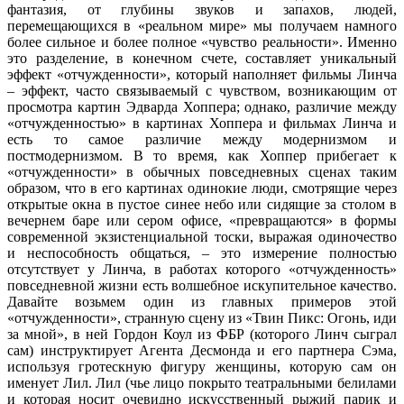
фантазия, от глубины звуков и запахов, людей,
перемещающихся в «реальном мире» мы получаем намного
более сильное и более полное «чувство реальности». Именно
это разделение, в конечном счете, составляет уникальный
эффект «отчужденности», который наполняет фильмы Линча
– эффект, часто связываемый с чувством, возникающим от
просмотра картин Эдварда Хоппера; однако, различие между
«отчужденностью» в картинах Хоппера и фильмах Линча и
есть то самое различие между модернизмом и
постмодернизмом. В то время, как Хоппер прибегает к
«отчужденности» в обычных повседневных сценах таким
образом, что в его картинах одинокие люди, смотрящие через
открытые окна в пустое синее небо или сидящие за столом в
вечернем баре или сером офисе, «превращаются» в формы
современной экзистенциальной тоски, выражая одиночество
и неспособность общаться, – это измерение полностью
отсутствует у Линча, в работах которого «отчужденность»
повседневной жизни есть волшебное искупительное качество.
Давайте возьмем один из главных примеров этой
«отчужденности», странную сцену из «Твин Пикс: Огонь, иди
за мной», в ней Гордон Коул из ФБР (которого Линч сыграл
сам) инструктирует Агента Десмонда и его партнера Сэма,
используя гротескную фигуру женщины, которую сам он
именует Лил. Лил (чье лицо покрыто театральными белилами
и которая носит очевидно искусственный рыжий парик и