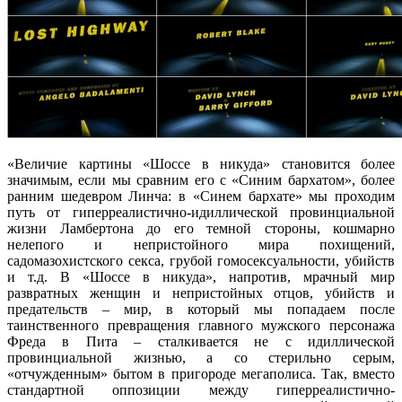
«Величие картины «Шоссе в никуда» становится более
значимым, если мы сравним его с «Синим бархатом», более
ранним шедевром Линча: в «Синем бархате» мы проходим
путь от гиперреалистично-идиллической провинциальной
жизни Ламбертона до его темной стороны, кошмарно
нелепого и непристойного мира похищений,
садомазохистского секса, грубой гомосексуальности, убийств
и т.д. В «Шоссе в никуда», напротив, мрачный мир
развратных женщин и непристойных отцов, убийств и
предательств – мир, в который мы попадаем после
таинственного превращения главного мужского персонажа
Фреда в Пита – сталкивается не с идиллической
провинциальной жизнью, а со стерильно серым,
«отчужденным» бытом в пригороде мегаполиса. Так, вместо
стандартной оппозиции между гиперреалистично-