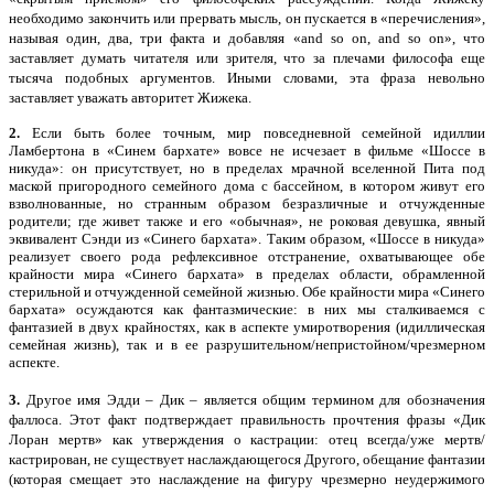
необходимо закончить или прервать мысль, он пускается в «перечисления»,
называя один, два, три факта и добавляя «and so on, and so on», что
заставляет думать читателя или зрителя, что за плечами философа еще
тысяча подобных аргументов. Иными словами, эта фраза невольно
заставляет уважать авторитет Жижека.
2.
Если быть более точным, мир повседневной семейной идиллии
Ламбертона в «Синем бархате» вовсе не исчезает в фильме «Шоссе в
никуда»: он присутствует, но в пределах мрачной вселенной Пита под
маской пригородного семейного дома с бассейном, в котором живут его
взволнованные, но странным образом безразличные и отчужденные
родители; где живет также и его «обычная», не роковая девушка, явный
эквивалент Сэнди из «Синего бархата». Таким образом, «Шоссе в никуда»
реализует своего рода рефлексивное отстранение, охватывающее обе
крайности мира «Синего бархата» в пределах области, обрамленной
стерильной и отчужденной семейной жизнью. Обе крайности мира «Синего
бархата» осуждаются как фантазмические: в них мы сталкиваемся с
фантазией в двух крайностях, как в аспекте умиротворения (идиллическая
семейная жизнь), так и в ее разрушительном/непристойном/чрезмерном
аспекте.
3.
Другое имя Эдди – Дик – является общим термином для обозначения
фаллоса. Этот факт подтверждает правильность прочтения фразы «Дик
Лоран мертв» как утверждения о кастрации: отец всегда/уже мертв/
кастрирован, не существует наслаждающегося Другого, обещание фантазии
(которая смещает это наслаждение на фигуру чрезмерно неудержимого