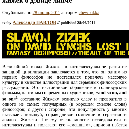
жижек о дэвиде линче
Опубликовано
28 июня, 2011
автором
chewbakka
Александр ПАВЛОВ
//
txt by
published 28/06/2011
Величайший вклад Жижека в интеллектуальное развитие
западной цивилизации заключается в том, что он одним из
первых философов не постеснялся привлечь массовую
культуру в качестве иллюстрации для серьезных философских
рассуждений. Это настойчивое обращение к голливудским
фильмам, картинам современных художников, «
and so on, and
1
so on
«
составило Жижеку великую славу и превратило в
одного из самых популярных (в хорошем смысле слова)
философов; с другой стороны, эта популярность у многих
вызывает, пожалуй, справедливое сомнение в серьезности
анализа Жижека. Почему очень многие исследователи и
интеллектуалы и полагают его «смешным», априори избегая