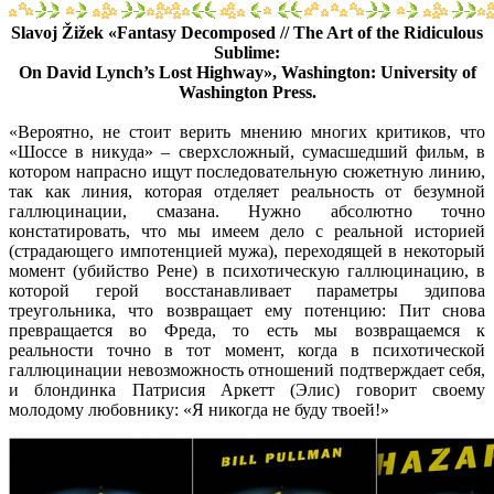
Slavoj Žižek «Fantasy Decomposed // The Art of the Ridiculous
Sublime:
On David Lynch’s Lost Highway», Washington: University of
Washington Press.
«Вероятно, не стоит верить мнению многих критиков, что
«Шоссе в никуда» – сверхсложный, сумасшедший фильм, в
котором напрасно ищут последовательную сюжетную линию,
так как линия, которая отделяет реальность от безумной
галлюцинации, смазана. Нужно абсолютно точно
констатировать, что мы имеем дело с реальной историей
(страдающего импотенцией мужа), переходящей в некоторый
момент (убийство Рене) в психотическую галлюцинацию, в
которой герой восстанавливает параметры эдипова
треугольника, что возвращает ему потенцию: Пит снова
превращается во Фреда, то есть мы возвращаемся к
реальности точно в тот момент, когда в психотической
галлюцинации невозможность отношений подтверждает себя,
и блондинка Патрисия Аркетт (Элис) говорит своему
молодому любовнику: «Я никогда не буду твоей!»