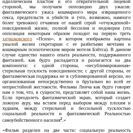
идиллическим пластом и его отвратительной лицевой
стороной, мы получаем оппозицию двух ужасов:
фантазмического ужаса кошмарного мира извращенного
секса, предательств и убийств и (что, возможно, намного
более тревожно) отчаяния от нашей серой «отчужденной»
повседневной жизни, полной бессилия и недоверия (эта
оппозиция некоторым образом походит на первую треть
хичкоковского
«Психо», в котором изображена картина
унылой жизни секретарши с ее разбитыми мечтами и
кошмарным психотическим миром мотеля Бэйтса). В данном
случае единство нашего опыта реальности, поддержанного
фантазией, как будто распадается и разлагается на два
компонента: с одной стороны, «несублимированная»
стерильная тусклость повседневности; с другой стороны, ее
фантазмическая поддержка не в сублимированной версии, но
организованная непосредственно и брутально во всей ее
непристойной жестокости. Фильмы Линча как будто говорят
нам о том, что, в сущности, представляет собой наша жизнь.
Если преодолеть фантазмический экран, который создает
ложную ауру, мы встаем перед выбором между плохим и
худшим, между стерильной и бессильной тусклостью
социальной реальности и фантазмической Реальностью
2
самоубийственного насилия
.»
«Фильм разделен на две части: социальную реальность