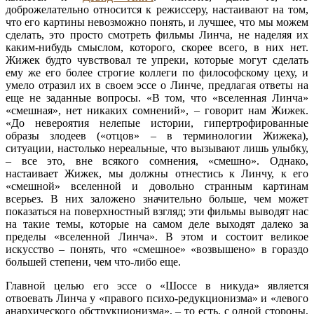
доброжелательно относится к режиссеру, настаивают на том,
что его картины невозможно понять, и лучшее, что мы можем
сделать, это просто смотреть фильмы Линча, не наделяя их
каким-нибудь смыслом, которого, скорее всего, в них нет.
Жижек будто чувствовал те упреки, которые могут сделать
ему же его более строгие коллеги по философскому цеху, и
умело отразил их в своем эссе о Линче, предлагая ответы на
еще не заданные вопросы. «В том, что «вселенная Линча»
«смешная», нет никаких сомнений», – говорит нам Жижек.
«До невероятия нелепые истории, гипертрофированные
образы злодеев («отцов» – в терминологии Жижека),
ситуации, настолько нереальные, что вызывают лишь улыбку,
– все это, вне всякого сомнения, «смешно». Однако,
настаивает Жижек, мы должны отнестись к Линчу, к его
«смешной» вселенной и довольно странным картинам
всерьез. В них заложено значительно больше, чем может
показаться на поверхностный взгляд; эти фильмы выводят нас
на такие темы, которые на самом деле выходят далеко за
пределы «вселенной Линча». В этом и состоит великое
искусство – понять, что «смешное» «возвышено» в гораздо
большей степени, чем что-либо еще.
Главной целью его эссе о «Шоссе в никуда» является
отвоевать Линча у «правого психо-редукционизма» и «левого
анархического обструкционизма», – то есть, с одной стороны,