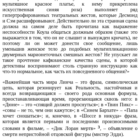
мультяшное красное платье, к нему прикреплена
искусственная синяя роза) выполняет ряд
гипертрофированных театральных жестов, которые Десмонд
и Сэм расшифровывают. Действительно ли эта странная сцена
должна на самом деле быть прочитана как выражение
неспособности Коула общаться должным образом (также это
выражается в том, что он не слышит и вынужден кричать), не
поэтому ли он может донести свое сообщение, лишь
уменьшив женское тело до подобных мультипликационно
двумерных марионеточных смешных жестов? Не упускает ли
такое прочтение кафкианские качества сцены, в которой
детективы воспринимают столь странную инструкцию как
что-то нормальное, как часть их повседневного общения?»
«Важнейшая часть мира Линча – это фраза, символическая
цепь, которая резонирует как Реальность, настойчивая и
всегда возвращающаяся – своего рода основная формула,
приостанавливающая время, прорезающаяся сквозь него: в
«Дюне» – это «спящий должен проснуться»; в «Твин Пикс» –
«совы – не то, чем они кажутся»; в «Синем Бархате» – «Папа
хочет сношаться»; и, конечно, в «Шоссе в никуда» фраза,
которая является первыми и последними произносимыми
3
словами в фильме, – «Дик Лоран мертв»
, – объявление о
смерти непристойной отцовской фигуры (мистер Эдди).