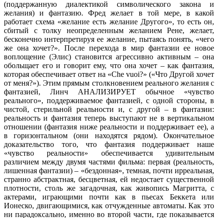
(поддержанную диалектикой символического закона и
желания) и фантазию. Фред желает в той мере, в какой
работает схема «желание есть желание Другого», то есть он,
сбитый с толку неопределенным желанием Рене, желает,
бесконечно интерпретируя ее желание, пытаясь понять, «чего
же она хочет?». После перехода в мир фантазии ее новое
воплощение (Элис) становится агрессивно активным – она
обольщает его и говорит ему, что она хочет – как фантазия,
которая обеспечивает ответ на «Che vuoi?» («Что Другой хочет
от меня?»). Этим прямым столкновением реального желания с
фантазией, Линч АНАЛИЗИРУЕТ обычное «чувство
реального», поддерживаемое фантазией, с одной стороны, в
чистой, стерильной реальности и, с другой – в фантазии:
реальность и фантазия теперь выступают не в вертикальном
отношении (фантазия ниже реальности и поддерживает ее), а
в горизонтальном (они находятся рядом). Окончательное
доказательство того, что фантазия поддерживает наше
«чувство реальности» обеспечивается удивительным
различием между двумя частями фильма: первая (реальность,
лишенная фантазии) – «бездонная», темная, почти ирреальная,
странно абстрактная, бесцветная, ей недостает существенной
плотности, столь же загадочная, как живопись Магритта, с
актерами, играющими почти как в пьесах Беккета или
Ионеско, двигающимися, как отчужденные автоматы. Как это
ни парадоксально, именно во второй части, где показывается