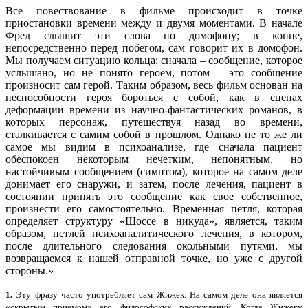
Все повествование в фильме происходит в точке
приостановки времени между и двумя моментами. В начале
Фред слышит эти слова по домофону; в конце,
непосредственно перед побегом, сам говорит их в домофон.
Мы получаем ситуацию кольца: сначала – сообщение, которое
услышано, но не понято героем, потом – это сообщение
произносит сам герой. Таким образом, весь фильм основан на
неспособности героя бороться с собой, как в сценах
деформации времени из научно-фантастических романов, в
которых персонаж, путешествуя назад во времени,
сталкивается с самим собой в прошлом. Однако не то же ли
самое мы видим в психоанализе, где сначала пациент
обеспокоен некоторым нечетким, непонятным, но
настойчивым сообщением (симптом), которое на самом деле
донимает его снаружи, и затем, после лечения, пациент в
состоянии принять это сообщение как свое собственное,
произнести его самостоятельно. Временная петля, которая
определяет структуру «Шоссе в никуда», является, таким
образом, петлей психоаналитического лечения, в котором,
после длительного следования окольными путями, мы
возвращаемся к нашей отправной точке, но уже с другой
стороны.»
1.
Эту фразу часто употребляет сам Жижек. На самом деле она является
«скрытым приемом» его философских рассуждений. Когда Жижеку