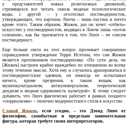
у представителей новых религиозных движений,
стремящихся все читать сквозь модные психологические
коды, с другой – у оголтелых постмодернистов,
утверждающих, что картины Линча – лишь пастиш и ничто
кроме этого. Таким образом, Жижек, раз он хочет «отбить»
искусство у постмодернистов, видящих в Линче лишь «поток
сознания», как бы признается в том, что Линч – не совсем
постмодернист.
Еще больше света на этот вопрос проливает совершенно
справедливое утверждение Терри Иглтона, что сам Жижек
является противником постмодернизма: «По сути дела, он
[Жижек] настроен крайне враждебно по отношению ко всему
этому течению мысли. Хотя ему и случалось драпироваться в
постмодернистские одеяния, он никогда не испытывал
ничего, кроме презрения, к таким вещам, как
мультикультурализм, антиуниверсализм, теоретический
дендизм и модная одержимость культурой». К этому следует
добавить, что Линч фактически работает в рамках позднего
«сюрреализма» – типично модернистского стиля в искусстве.
Славой Жижек
, если угодно, – это Дэвид Линч от
философии, самобытная и предельно занимательная
фигура, которая требует своих интерпретаторов.