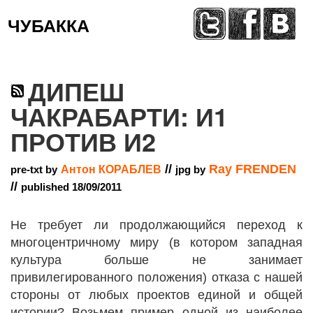
ЧУБАККА
Меню
ДИПЕШ
ЧАКРАБАРТИ: И1
ПРОТИВ И2
//
Ray FRENDEN
pre-txt by
Антон КОРАБЛЕВ
jpg by
//
published 18/09/2011
Не требует ли продолжающийся переход к
многоцентричному миру (в котором западная
культура больше не занимает
привилегированного положения) отказа с нашей
стороны от любых проектов единой и общей
истории? Возьмем пример одной из наиболее