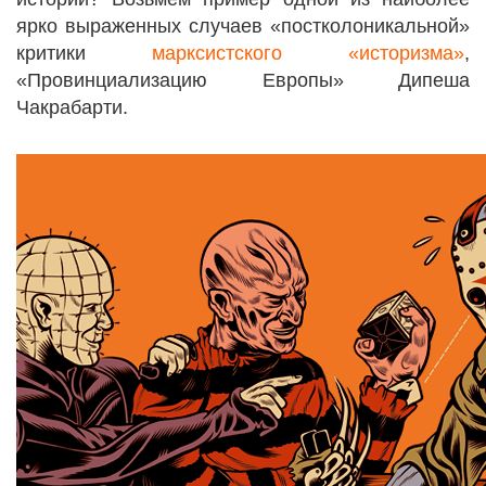
ярко выраженных случаев «постколоникальной»
критики
марксистского «историзма»
,
«Провинциализацию Европы» Дипеша
Чакрабарти.