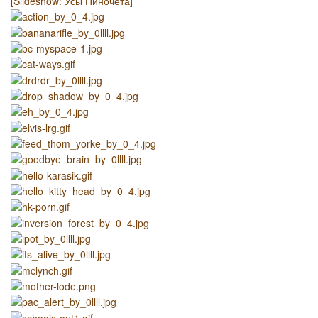
[Slideshow: Усы Пиночета]