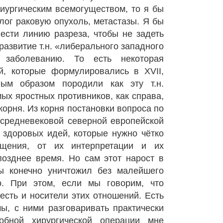
миургическим всемогуществом, то я бы
олог раковую опухоль, метастазы. Я бы
ести линию разреза, чтобы не задеть
развитие т.н. «либерального западного
у заболеванию. То есть некоторая
й, которые формулировались в XVII,
ным образом породили как эту т.н.
ых яростных противников, как справа,
 корня. Из корня постановки вопроса по
 средневековой северной европейской
о здоровых идей, которые нужно чётко
ощения, от их интерпретации и их
озднее время. Но сам этот нарост в
ы конечно уничтожил без малейшего
. При этом, если мы говорим, что
есть и носители этих отношений. Есть
ы, с ними разговаривать практически
обной хирургической операции мне