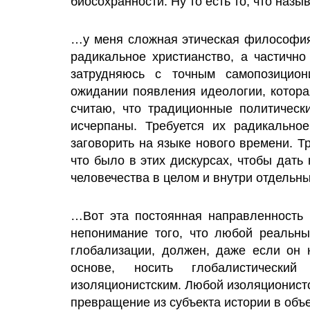
биосохранности. Ну то есть то, что наз
…у меня сложная этическая философия
радикальное христианство, а частичн
затрудняюсь с точным самопозицио
ожидании появления идеологии, котора
считаю, что традиционные политическ
исчерпаны. Требуется их радикально
заговорить на языке нового времени. Т
что было в этих дискурсах, чтобы дать
человечества в целом и внутри отдельны
…Вот эта постоянная направленность 
непонимание того, что любой реальны
глобализации, должен, даже если он
основе, носить глобалистическ
изоляционистским. Любой изоляционистс
превращение из субъекта истории в объе