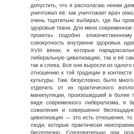
допустить, что я располагаю неким де
уничтожал её, как уничтожает врач онк
очень тщательно выбирал, где бы пров
здоровые ткани. Для меня современное 
проекта» подобно злокачественном
совокупность внутренне здоровых иде
XVIII веках, и которые парадоксаль
либеральную цивилизацию, так и её сам
так и слева. Все они выросли из одного
отношению к той традиции в контексте
культуры. Там, безусловно, было мног
отделить от их практического вопл
манипуляции, произошедшей в более п
виде современного либерализма, я б
сожаления и совершенно беспощадно
цивилизация — это есть отношения, то 
люди, которые практически неисправим
бесполезно. Следовательно при под