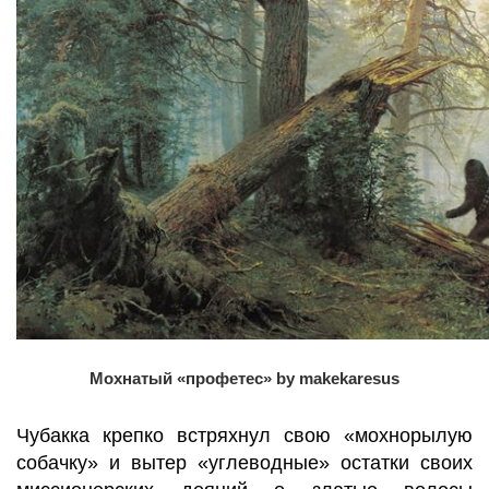
Мохнатый «профетес»
by makekaresus
Чубакка крепко встряхнул свою «мохнорылую
собачку» и вытер «углеводные» остатки своих