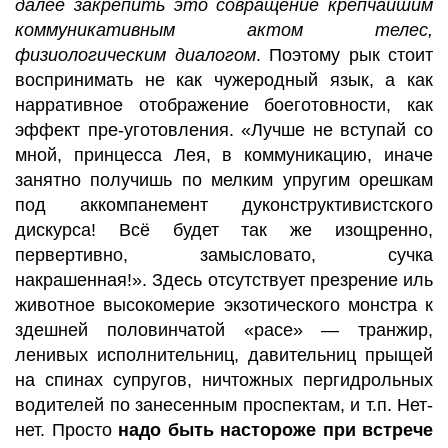
далее закрепить это совращение крепчайшим
коммуникативным актом телес,
физиологическим диалогом
. Поэтому рык стоит
воспринимать не как чужеродный язык, а как
нарративное отображение боеготовности, как
эффект пре-уготовления. «Лучше не вступай со
мной, принцесса Лея, в коммуникацию, иначе
занятно получишь по мелким упругим орешкам
под аккомпанемент дуконструктивистского
дискурса! Всё будет так же изощренно,
первертивно, замысловато, сучка
накрашенная!». Здесь отсутствует презрение иль
животное высокомерие экзотического монстра к
здешней половинчатой «расе» — транжир,
ленивых исполнительниц, давительниц прыщей
на спинах супругов, ничтожных пергидрольных
водителей по занесенным проспектам, и т.п. Нет-
нет. Просто
надо быть настороже при встрече