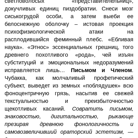
светловолосых «представителельниц»,
докучливых единиц пиздобратии. Снеси мозг
сиськогрудой особи, а затем выеби ее
белоснежную оболочку – истовая проекция
психофизиологической атаки на
расплодившийся феминный плебс. «Ебливая
наука». «Этнос» эссенциальных грешниц, того
древнего похотливого «рода», чей изъян
субституций и эмоциональных недоразумений
исправляется лишь…
Письмом и Членом
.
Чубакка, как молчаливый профетический
субъект, выведет из земных «поблядушек» всю
фоноцентричную грязь, насытив ее свежей
текстуальностью и преизбыточностью
щекотливых касаний.
Совратить письмом,
знаковостью, дигитальностью, рыкающе
презирая древнюю фонологичность и
самовозвеличивший ораторский эстетизм, —