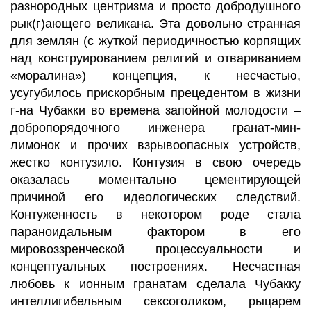
разнородных центризма и просто добродушного
рык(г)ающего великана. Эта довольно странная
для землян (с жуткой периодичностью корпящих
над конструированием религий и отвариванием
«моралина») концепция, к несчастью,
усугубилось прискорбным прецедентом в жизни
г-на Чубакки во времена запойной молодости –
добропорядочного инженера гранат-мин-
лимонок и прочих взрывоопасных устройств,
жестко контузило. Контузия в свою очередь
оказалась моментально цементирующей
причиной его идеологических следствий.
Контуженность в некотором роде стала
параноидальным фактором в его
мировоззренческой процессуальности и
концептуальных построениях. Несчастная
любовь к ионным гранатам сделала Чубакку
интеллигибельным сексоголиком, рыцарем