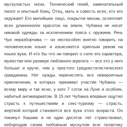
мускулистых ногах. Технический гений, замечательный
пилот и опытный боец. Отец, мать и совесть всех, кто его
окружает! Его милейшее лицо, покрытое мехом, ослепляет
всех длинноногих красоток на земле. Чубакка не носит
никакой одежды за исключением пояса с оружием. Речь
Чуи неразборчива — он неспособен внятно говорить на
человеческом языке и изьясняется хриплым ревом на
языке вуки. И кто бы что ни говорил о силе его характера,
мужестве или размере любовного агрегата — все это у него
больше и круче, чем у простого среднестатистического
гражданина. Нет нужды перечислять все невероятные
приключения, в которых принимал участие Чубакка —
всему миру и так ясно, у кого 7 соток на Луне и особняк,
набитый антиквариатом.
В 15 лет Чубакка впервые ощутил
страсть к путешествиям и секс-туризму — страсть,
жертвой которой становятся все вуки этого возраста. Он
покинул Кашиик и не один десяток лет странствовал,
избороздив своим любовным мускулом всю галактику