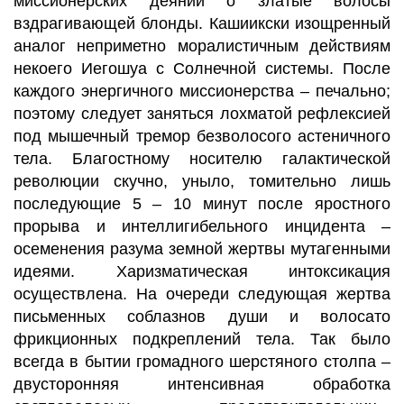
миссионерских деяний о златые волосы
вздрагивающей блонды. Кашиикски изощренный
аналог неприметно моралистичным действиям
некоего Иегошуа с Солнечной системы. После
каждого энергичного миссионерства – печально;
поэтому следует заняться лохматой рефлексией
под мышечный тремор безволосого астеничного
тела. Благостному носителю галактической
революции скучно, уныло, томительно лишь
последующие 5 – 10 минут после яростного
прорыва и интеллигибельного инцидента –
осеменения разума земной жертвы мутагенными
идеями. Харизматическая интоксикация
осуществлена. На очереди следующая жертва
письменных соблазнов души и волосато
фрикционных подкреплений тела. Так было
всегда в бытии громадного шерстяного столпа –
двусторонняя интенсивная обработка