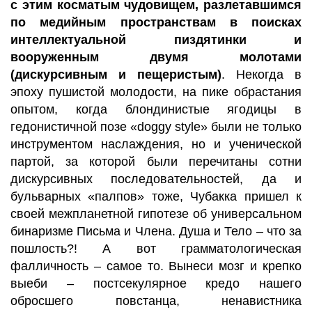
с этим косматым чудовищем, разлетавшимся
по медийным пространствам в поисках
интеллектуальной пиздятинки и
вооруженным двумя молотами
(дискурсивным и пещеристым)
. Некогда в
эпоху пушистой молодости, на пике обрастания
опытом, когда блондинистые ягодицы в
гедонистичной позе «doggy style» были не только
инструментом наслаждения, но и ученической
партой, за которой были перечитаны сотни
дискурсивных последовательностей, да и
бульварных «палпов» тоже, Чубакка пришел к
своей межпланетной гипотезе об универсальном
бинаризме Письма и Члена. Душа и Тело – что за
пошлость?! А вот грамматологическая
фалличность – самое то. Вынеси мозг и крепко
выеби – постсекулярное кредо нашего
обросшего повстанца, ненавистника