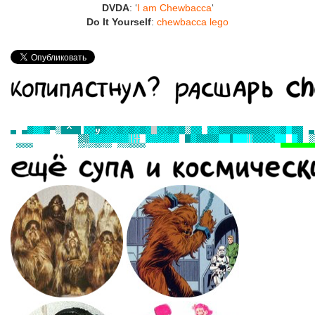
DVDA
: ‘
I am Chewbacca
‘
Do It Yourself
:
chewbacca lego