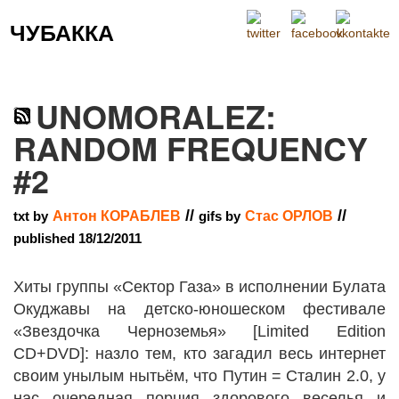
ЧУБАККА
Меню
UNOMORALEZ:
RANDOM FREQUENCY
#2
//
//
txt by
Антон КОРАБЛЕВ
gifs by
Стас ОРЛОВ
published 18/12/2011
Хиты группы «Сектор Газа» в исполнении Булата
Окуджавы на детско-юношеском фестивале
«Звездочка Черноземья» [Limited Edition
CD+DVD]: назло тем, кто загадил весь интернет
своим унылым нытьём, что Путин = Сталин 2.0, у
нас очередная порция здорового веселья и