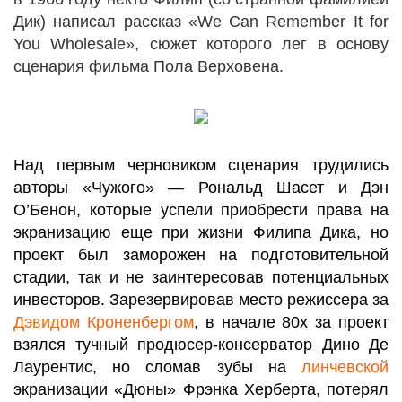
Дик) написал рассказ «We Can Remember It for
You Wholesale», сюжет которого лег в основу
сценария фильма Пола Верховена.
Над первым черновиком сценария трудились
авторы «Чужого» — Рональд Шасет и Дэн
О’Бенон, которые успели приобрести права на
экранизацию еще при жизни Филипа Дика, но
проект был заморожен на подготовительной
стадии, так и не заинтересовав потенциальных
инвесторов. Зарезервировав место режиссера за
Дэвидом Кроненбергом
, в начале 80х за проект
взялся тучный продюсер-консерватор Дино Де
Лаурентис, но сломав зубы на
линчевской
экранизации «Дюны» Фрэнка Херберта, потерял