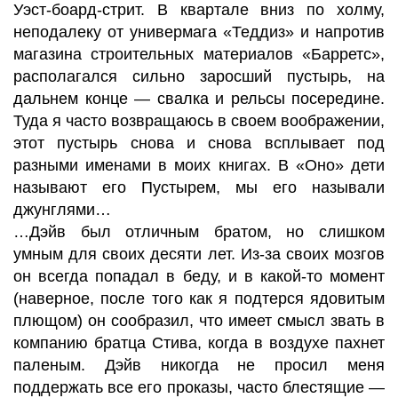
Уэст-боард-стрит. В квартале вниз по холму,
неподалеку от универмага «Теддиз» и напротив
магазина строительных материалов «Барретс»,
располагался сильно заросший пустырь, на
дальнем конце — свалка и рельсы посередине.
Туда я часто возвращаюсь в своем воображении,
этот пустырь снова и снова всплывает под
разными именами в моих книгах. В «Оно» дети
называют его Пустырем, мы его называли
джунглями…
…Дэйв был отличным братом, но слишком
умным для своих десяти лет. Из-за своих мозгов
он всегда попадал в беду, и в какой-то момент
(наверное, после того как я подтерся ядовитым
плющом) он сообразил, что имеет смысл звать в
компанию братца Стива, когда в воздухе пахнет
паленым. Дэйв никогда не просил меня
поддержать все его проказы, часто блестящие —