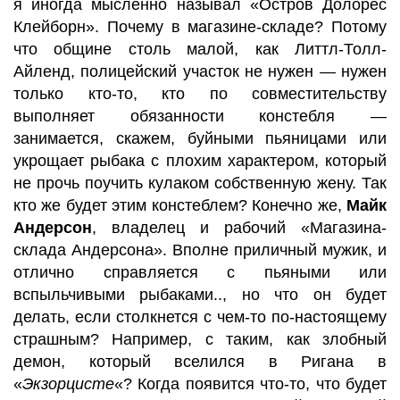
я иногда мысленно называл «Остров Долорес
Клейборн». Почему в магазине-складе? Потому
что общине столь малой, как Литтл-Толл-
Айленд, полицейский участок не нужен — нужен
только кто-то, кто по совместительству
выполняет обязанности констебля —
занимается, скажем, буйными пьяницами или
укрощает рыбака с плохим характером, который
не прочь поучить кулаком собственную жену. Так
кто же будет этим констеблем? Конечно же,
Майк
Андерсон
, владелец и рабочий «Магазина-
склада Андерсона». Вполне приличный мужик, и
отлично справляется с пьяными или
вспыльчивыми рыбаками.., но что он будет
делать, если столкнется с чем-то по-настоящему
страшным? Например, с таким, как злобный
демон, который вселился в Ригана в
«
Экзорцисте
«? Когда появится что-то, что будет