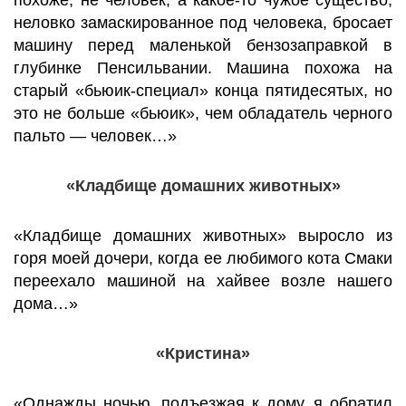
похоже, не человек, а какое-то чужое существо,
неловко замаскированное под человека, бросает
машину перед маленькой бензозаправкой в
глубинке Пенсильвании. Машина похожа на
старый «бьюик-специал» конца пятидесятых, но
это не больше «бьюик», чем обладатель черного
пальто — человек…»
«Кладбище домашних животных»
«Кладбище домашних животных» выросло из
горя моей дочери, когда ее любимого кота Смаки
переехало машиной на хайвее возле нашего
дома…»
«Кристина»
«Однажды ночью, подъезжая к дому, я обратил