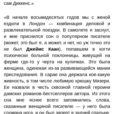
сам Диккенс.»
«В начале восьмидесятых годов мы с женой
ездили в Лондон — комбинация деловой и
развлекательной поездки. В самолете я заснул,
и мне приснился сон о популярном писателе
(может, это был я, а может, и нет, но уж точно это
не был
Джеймс Каан
), попавшем в когти
психически больной поклонницы, живущей на
ферме где-то у черта на куличках. Это была
женщина, одинокая из-за развивающейся мании
преследования. В сарае она держала кое-какую
живность, в том числе любимую хрюшку Мизери.
Ее назвали в честь сквозной главной героини
дамских романов-бестселлеров автора. Из этого
сна мне яснее всего запомнились слова,
сказанные женщиной писателю — у него была
сломана нога, и он был заперт в задней спальне,