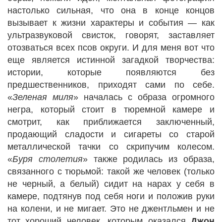
настолько сильная, что она в конце концов
вызывает к жизни характеры и события — как
ультразвуковой свисток, говорят, заставляет
отозваться всех псов округи. И для меня вот что
еще является истинной загадкой творчества:
истории, которые появляются без
предшественников, приходят сами по себе.
«
Зеленая миля
» началась с образа огромного
негра, который стоит в тюремной камере и
смотрит, как приближается заключенный,
продающий сладости и сигареты со старой
металлической тачки со скрипучим колесом.
«
Буря столетия
» также родилась из образа,
связанного с тюрьмой: такой же человек (только
не черный, а белый) сидит на нарах у себя в
камере, подтянув под себя ноги и положив руки
на колени, и не мигает. Это не джентльмен и не
тот хороший человек, которым оказался
Джон