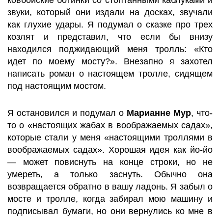
ковбойские ботинки со стоптанными каблуками и
звуки, который они издали на досках, звучали
как глухие удары. Я подумал о сказке про трех
козлят и представил, что если бы внизу
находился поджидающий меня тролль: «Кто
идет по моему мосту?». Внезапно я захотел
написать роман о настоящем тролле, сидящем
под настоящим мостом.
Я остановился и подумал о
Марианне Мур
, что-
то о «настоящих жабах в воображаемых садах»,
которые стали у меня «настоящими троллями в
воображаемых садах». Хорошая идея как йо-йо
— может повиснуть на конце строки, но не
умереть, а только заснуть. Обычно она
возвращается обратно в вашу ладонь. Я забыл о
мосте и тролле, когда забирал мою машину и
подписывал бумаги, но они вернулись ко мне в