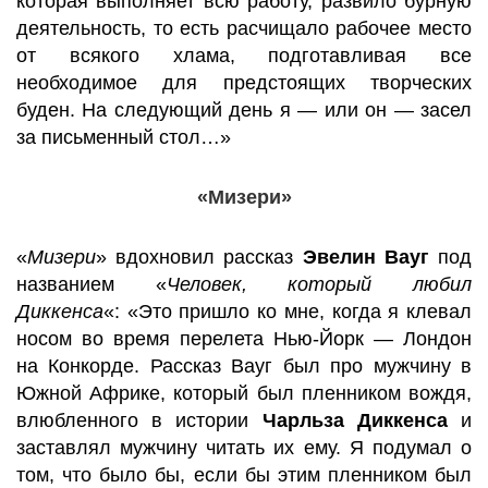
которая выполняет всю работу, развило бурную
деятельность, то есть расчищало рабочее место
от всякого хлама, подготавливая все
необходимое для предстоящих творческих
буден. На следующий день я — или он — засел
за письменный стол…»
«Мизери»
«
Мизери
» вдохновил рассказ
Эвелин Вауг
под
названием «
Человек, который любил
Диккенса
«: «Это пришло ко мне, когда я клевал
носом во время перелета Нью-Йорк — Лондон
на Конкорде. Рассказ Вауг был про мужчину в
Южной Африке, который был пленником вождя,
влюбленного в истории
Чарльза Диккенса
и
заставлял мужчину читать их ему. Я подумал о
том, что было бы, если бы этим пленником был