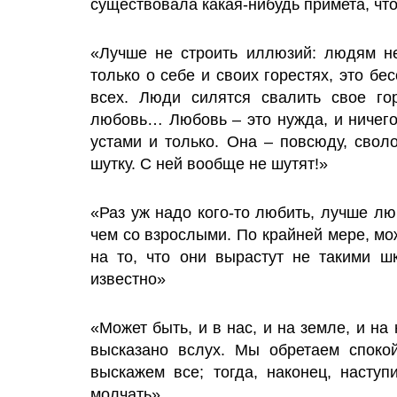
существовала какая-нибудь примета, чт
«Лучше не строить иллюзий: людям неч
только о себе и своих горестях, это бе
всех. Люди силятся свалить свое го
любовь… Любовь – это нужда, и ничего
устами и только. Она – повсюду, свол
шутку. С ней вообще не шутят!»
«Раз уж надо кого-то любить, лучше лю
чем со взрослыми. По крайней мере, м
на то, что они вырастут не такими ш
известно»
«Может быть, и в нас, и на земле, и на
высказано вслух. Мы обретаем споко
выскажем все; тогда, наконец, насту
молчать»