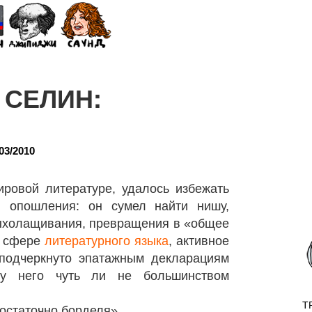
 СЕЛИН:
03/2010
ировой литературе, удалось избежать
ю опошления: он сумел найти нишу,
выхолащивания, превращения в «общее
в сфере
литературного языка
, активное
 подчеркнуто эпатажным декларациям
 у него чуть ли не большинством
T
достаточно борделя»