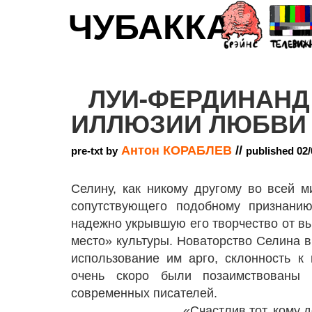
ЧУБАККА
ЛУИ-ФЕРДИНАНД
ИЛЛЮЗИИ ЛЮБВИ
Антон КОРАБЛЕВ
//
pre-txt by
published 02/
Селину, как никому другому во всей м
сопутствующего подобному признани
надежно укрывшую его творчество от 
место» культуры. Новаторство Селина 
использование им арго, склонность к
очень скоро были позаимствованы
современных писателей.
«Счастлив тот, кому 