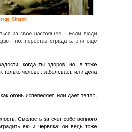
ergei Sharov
аться за свое настоящее… Если люди
адают; но, перестав страдать, они еще
дости, когда ты здоров, но, в тоже
к только человек заболевает, или дела
как огонь испепеляет, или дает тепло,
лость. Смелость за счет собственного
аградить ею и червяка: он ведь тоже