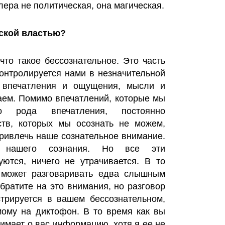
лера не политическая, она магическая.
ской властью?
что такое бессознательное. Это часть
контролируется нами в незначительной
я впечатления и ощущения, мысли и
аем. Помимо впечатлений, которые мы
го рода впечатления, постоянно
тв, которых мы осознать не можем,
привлечь наше сознательное внимание.
 нашего сознания. Но все эти
ются, ничего не утрачивается. В то
о может разговаривать едва слышным
братите на это внимания, но разговор
трируется в вашем бессознательном,
мому на диктофон. В то время как вы
нимает о вас информацию, хотя я ее не