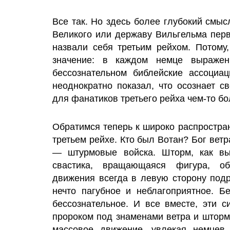
Все так. Но здесь более глубокий смыс
Великого или державу Вильгельма пер
назвали себя третьим рейхом. Потому,
значение: в каждом немце выражен
бессознательном библейские ассоциац
неоднократно показал, что осознает с
для фанатиков третьего рейха чем-то бо
Обратимся теперь к широко распростра
третьем рейхе. Кто был Вотан? Бог ветр
— штурмовые войска. Шторм, как вы
свастика, вращающаяся фигура, о
движения всегда в левую сторону под
нечто пагубное и неблагоприятное. Б
бессознательное. И все вместе, эти с
пророком под знаменами ветра и штор
массовое движение, увлекая немцев