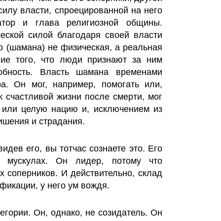
силу власти, спроецированной на него
атор и глава религиозной общины.
ческой силой благодаря своей власти
о (шамана) не физическая, а реальная
вие того, что люди признают за ним
собность. Власть шамана временами
а. Он мог, например, помогать или,
 к счастливой жизни после смерти, мог
у или целую нацию и, исключением из
ишения и страдания.
идев его, вы тотчас сознаете это. Его
 мускулах. Он лидер, потому что
х соперников. И действительно, склад
фикации, у него ум вождя.
егории. Он, однако, не созидатель. Он