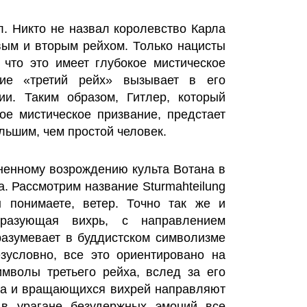
л. Никто не назвал королевство Карла
вым и вторым рейхом. Только нацисты
 что это имеет глубокое мистическое
ие «третий рейх» вызывает в его
ии. Таким образом, Гитлер, который
вое мистическое призвание, предстает
льшим, чем простой человек.
ненному возрождению культа Вотана в
а. Рассмотрим название Sturmahteilung
 понимаете, ветер. Точно так же и
бразующая вихрь, с направлением
разумевает в буддистском символизме
езусловно, все это ориентировано на
имволы третьего рейха, вслед за его
ма и вращающихся вихрей направляют
 в урагане безудержных эмоций все