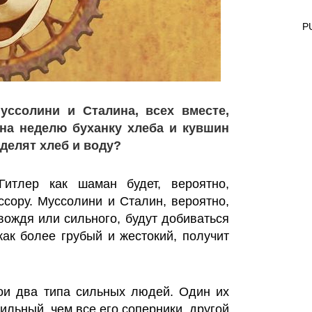
P
уссолини и Сталина, всех вместе,
 на неделю буханку хлеба и кувшин
зделят хлеб и воду?
Гитлер как шаман будет, вероятно,
ссору. Муссолини и Сталин, вероятно,
вождя или сильного, будут добиваться
как более грубый и жестокий, получит
ои два типа сильных людей. Один их
ильный, чем все его соперники, другой