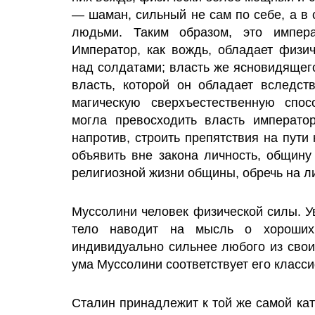
— шаман, сильный не сам по себе, а в 
людьми. Таким образом, это импер
Император, как вождь, обладает физи
над солдатами; власть же ясновидящег
власть, которой он обладает вследст
магическую сверхъестественную спо
могла превосходить власть император
напротив, строить препятствия на пути
объявить вне закона личность, общин
религиозной жизни общины, обречь на л
Муссолини человек физической силы. Ув
тело наводит на мысль о хороших
индивидуально сильнее любого из свои
ума Муссолини соответствует его класси
Сталин принадлежит к той же самой кат