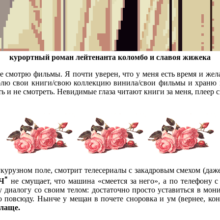
курортный роман лейтенанта коломбо и славоя жижека
 смотрю фильмы. Я почти уверен, что у меня есть время и жела
юблю свои книги/свою коллекцию винила/свои фильмы и храню в
ь и не смотреть. Невидимые глаза читают книги за меня, плеер 
курузном поле, смотрит телесериалы с закадровым смехом (даже е
*
Ч
не смущает, что машина «смеется за него», а по телефону с
диалогу со своим телом: достаточно просто уставиться в монит
о повсюду. Нынче у мещан в почете сноровка и ум (вернее, ко
плаще.