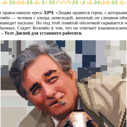
ил православную ересь
ХРЧ
: «Людям нравятся герои, с которым
ломбо — человек с улицы, немолодой, женатый, не слишком обе
авидит насилие. Но под этой помятой оболочкой скрывается ч
обычных. Секрет Коломбо в том, что он отвечает взаимоисклю
– Уолт Дисней для уставшего работяги.