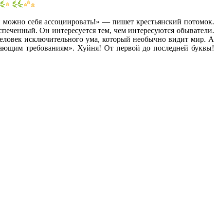
и можно себя ассоциировать!» — пишет крестьянский потомок.
спеченный. Он интересуется тем, чем интересуются обыватели.
еловек исключительного ума, который необычно видит мир. А
чающим требованиям». Хуйня! От первой до последней буквы!