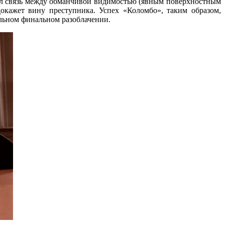
овил связь между обманчивой видимостью (явным поверхностным
окажет вину преступника. Успех «Коломбо», таким образом,
фальном финальном разоблачении.