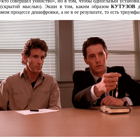
ь, «кто совершил убийство», но в том, чтобы одноглазый устан
 (скрытой мыслью). Экшн в том, каким образом
КУТУЗОВ
д
амом процессе дешифровки, а не в ее результате, то есть триум