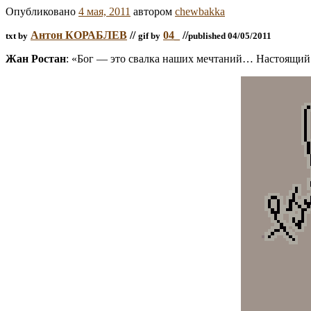
Опубликовано
4 мая, 2011
автором
chewbakka
Антон КОРАБЛЕВ
//
04_
//
txt by
gif by
published 04/05/2011
Жан Ростан
: «Бог — это свалка наших мечтаний… Настоящий пи