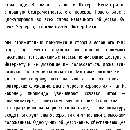
этом виде. Вспомните также и Лютера. Несмотря на
сплошную безграмотность, его перевод Нового Завета
циркулировал во всех слоях немецкого общества XVI
века. Я уверен, что
нам нужен Лютер Сети
.
Мы стремительно движемся в сторону условного 1984
года, где место оруэлловских пролов занимают
пассивные, телезависимые массы, не имеющие доступа к
Интернету и не умеющие им пользоваться, даже если
возникнет в том необходимость. Над ними располагается
класс мелкобуржуазных пассивных пользователей –
конторских служащих, диспетчеров в аэропортах и т.п. И,
наконец, пирамиду увенчивают хозяева игры —
номенклатура, в советском смысле слова. Это не класс в
его традиционном марксистском виде; в номенклатуру
входят как хулиганы-хакеры, так и чиновники с высоким
положением. Одно у них общее: знание, обеспечивающее
контроль. Наша задача – создать массовую